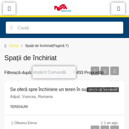
Home
Spații de închiriat
(Pagină 7)
Spații de închiriat
implicit Comandă
Filtrează după:
493 Proprietăți
Se oferă spre închiriere un teren în suprafață utilă 90 mp, situat în Municipiul Adjud, Str. Republicii, nr.38, jud. Vrancea,
SPAȚII DE ÎNCHIRIAT
Adjud, Vrancea, Romania
TERENURI
Olteanu Elena
1 an ago