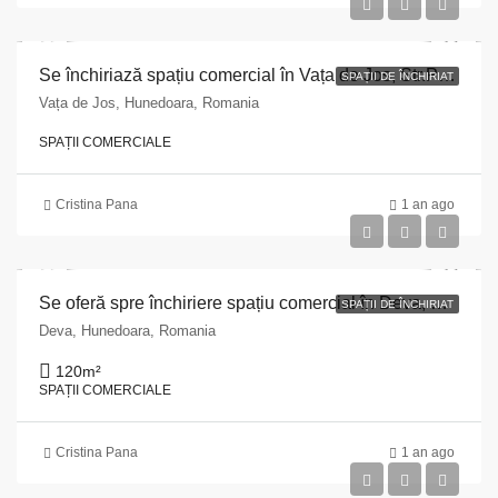
Se închiriază spațiu comercial în Vața de Jos, Str.Piata Moților, bl.56, parter, 101 mp, Judetul Hunedoara
SPAȚII DE ÎNCHIRIAT
Vața de Jos, Hunedoara, Romania
SPAȚII COMERCIALE
Cristina Pana
1 an ago
Se oferă spre închiriere spațiu comercial în Deva, Str.M15, bl 67, sc A, parter 75 mp
SPAȚII DE ÎNCHIRIAT
Deva, Hunedoara, Romania
120
m²
SPAȚII COMERCIALE
Cristina Pana
1 an ago