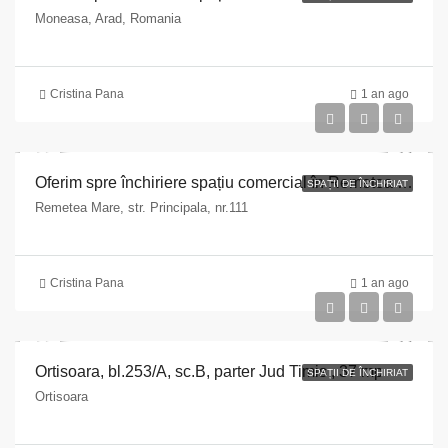
Moneasa, Arad, Romania
Cristina Pana
1 an ago
Oferim spre închiriere spațiu comercial în Remetea Mare, Str Principală, nr 111, 122 mp
SPAȚII DE ÎNCHIRIAT
Remetea Mare, str. Principala, nr.111
Cristina Pana
1 an ago
Ortisoara, bl.253/A, sc.B, parter Jud Timis , 37 mp
SPAȚII DE ÎNCHIRIAT
Ortisoara