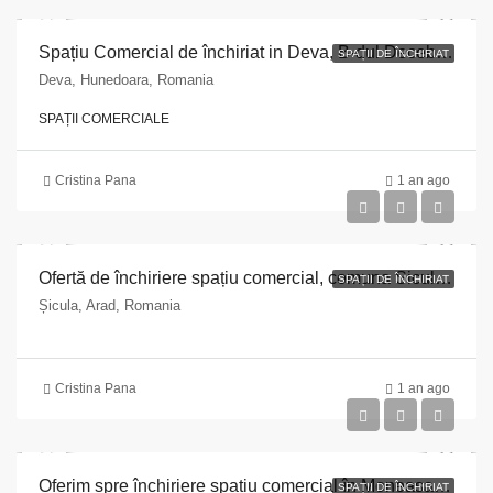
Spațiu Comercial de închiriat in Deva, B-dul Decebal, bl.16, sc.K, parter 120 mp
SPAȚII DE ÎNCHIRIAT
Deva, Hunedoara, Romania
SPAȚII COMERCIALE
Cristina Pana
1 an ago
Ofertă de închiriere spațiu comercial, comuna Sicula, nr 271, 61 mp
SPAȚII DE ÎNCHIRIAT
Șicula, Arad, Romania
Cristina Pana
1 an ago
Oferim spre închiriere spațiu comercial în Moneasa, Strada Pietroasa nr.1, 171 mp
SPAȚII DE ÎNCHIRIAT