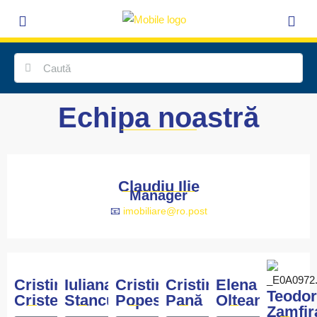
Echipa noastră
Claudiu Ilie
Manager
📧
imobiliare@ro.post
Cristina
Iuliana
Cristina
Cristina
Elena
Teodor
Cristea
Stancu
Popescu
Pană
Olteanu
Zamfir