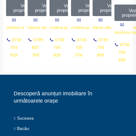
Vezi
Vezi
Vezi
Vezi
Vezi
proprietățile
proprietățile
proprietățile
proprietățile
proprietățile
Vez
propriet
📧
📧
📧
📧
📧
📧
cristina.cristea@ro.post
iuliana.stancu@ro.post
cristina.popescu@ro.post
cristina.pana@ro.post
elena.olteanu@ro.pos
teodora.za
📞
0736
📞
0799
📞
0736
📞
0736
📞
0736
📞
0736
704
887
704
705
704
704
818
769
826
076
800
800
Descoperă anunțuri imobiliare în
următoarele orașe
Suceava
Bacău