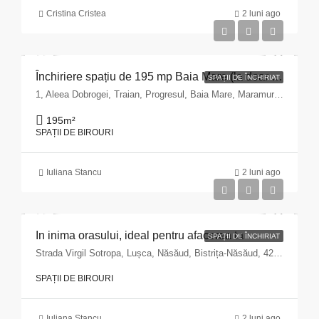
Cristina Cristea
2 luni ago
Închiriere spațiu de 195 mp Baia Mare (la doar 3 km de centru)
SPAȚII DE ÎNCHIRIAT
1, Aleea Dobrogei, Traian, Progresul, Baia Mare, Maramureș, 430191, Romania
195
m²
SPAȚII DE BIROURI
Iuliana Stancu
2 luni ago
In inima orasului, ideal pentru afacerea ta
SPAȚII DE ÎNCHIRIAT
Strada Virgil Sotropa, Lușca, Năsăud, Bistrița-Năsăud, 425202, Romania
SPAȚII DE BIROURI
Iuliana Stancu
2 luni ago