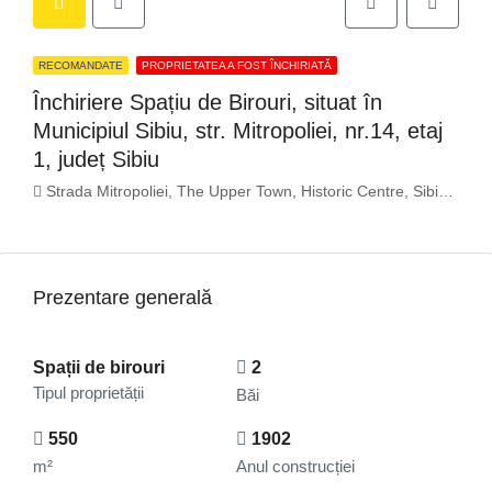
RECOMANDATE
PROPRIETATEA A FOST ÎNCHIRIATĂ
Închiriere Spațiu de Birouri, situat în
Municipiul Sibiu, str. Mitropoliei, nr.14, etaj
1, județ Sibiu
Strada Mitropoliei, The Upper Town, Historic Centre, Sibiu, 550179, Romania
Prezentare generală
Spații de birouri
2
Tipul proprietății
Băi
550
1902
m²
Anul construcției