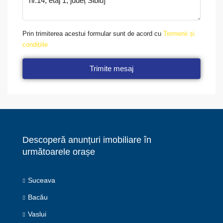
Prin trimiterea acestui formular sunt de acord cu
Termenii și
condițiile
Trimite mesaj
Descoperă anunțuri imobiliare în
următoarele orașe
Suceava
Bacău
Vaslui