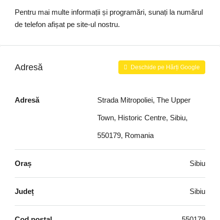
Pentru mai multe informații și programări, sunați la numărul
de telefon afișat pe site-ul nostru.
Adresă
Deschide pe Hărți Google
Adresă
Strada Mitropoliei, The Upper
Town, Historic Centre, Sibiu,
550179, Romania
Oraș
Sibiu
Județ
Sibiu
Cod poștal
550179