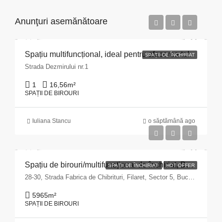
Anunţuri asemănătoare
Spațiu multifuncțional, ideal pentru afacerea ta!
SPAȚII DE ÎNCHIRIAT
Strada Dezmirului nr.1
1
16,56
m²
SPAȚII DE BIROURI
Iuliana Stancu
o săptămână ago
Spațiu de birouri/multifuncțional de închiriat, București, Sector 5 – zona Fabrica de Chibrituri
SPAȚII DE ÎNCHIRIAT
HOT OFFER
28-30, Strada Fabrica de Chibrituri, Filaret, Sector 5, Bucharest, 040542, Romania
5965
m²
SPAȚII DE BIROURI