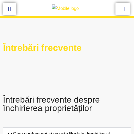
Întrebări frecvente
Întrebări frecvente despre
închirierea proprietăților
Cine suntem noi și ce este Portalul Imobiliar al