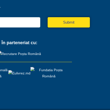
r
Submit
În parteneriat cu: