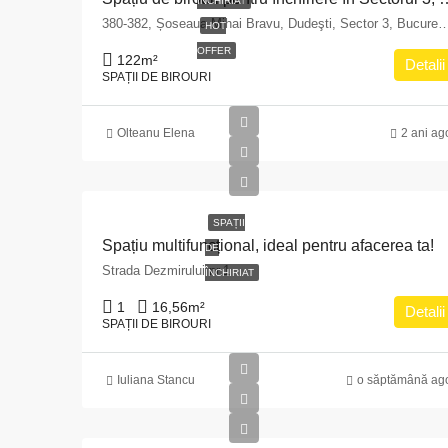
ÎNCHIRIAT
380-382, Șoseaua Mihai Bravu, Dudeşti, Sector 3, Bucureșt
HOT
OFFER
122
m²
Detalii
SPAȚII DE BIROURI
Olteanu Elena
2 ani ag
SPAȚII
Spațiu multifuncțional, ideal pentru afacerea ta!
DE
Strada Dezmirului nr.1
ÎNCHIRIAT
1
16,56
m²
Detalii
SPAȚII DE BIROURI
Iuliana Stancu
o săptămână ag