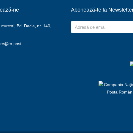
ează-ne
Abonează-te la Newslette
urești, Bd. Dacia, nr. 140,
2
are@ro.post