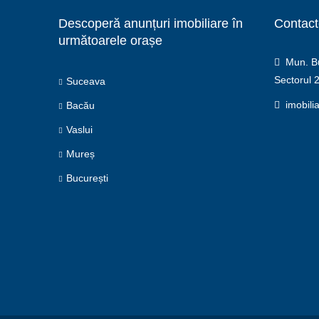
Descoperă anunțuri imobiliare în
Contact
următoarele orașe
Mun. Buc
Sectorul 
Suceava
imobili
Bacău
Vaslui
Mureș
București