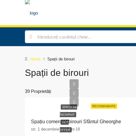
Home
Spații de birouri
Spații de birouri
39 Proprietăți
RECOMANDATE
SPAȚII DE
ÎNCHIRIAT
Spațiu comercial/birouri Sfântul Gheorghe
HOT
str. 1 decembrie 1918, nr.18
OFFER