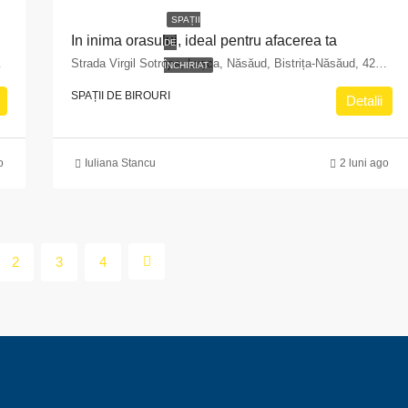
SPAȚII
tru)
In inima orasului, ideal pentru afacerea ta
DE
191, Romania
Strada Virgil Sotropa, Lușca, Năsăud, Bistrița-Năsăud, 425202, Romania
ÎNCHIRIAT
SPAȚII DE BIROURI
Detalii
o
Iuliana Stancu
2 luni ago
2
3
4