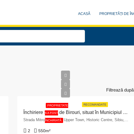
ACASĂ
PROPRIETĂȚI DE ÎN
Filtrează după
RECOMANDATE
PROPRIETATE
Închiriere Spațiu de Birouri, situat în Municipiul Sibiu, str. Mitropoliei, nr.14, etaj 1, județ Sibiu
A A FOST
Strada Mitropoliei, The Upper Town, Historic Centre, Sibiu, 550179, Romania
ÎNCHIRIATĂ
2
550
m²