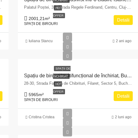
ÎNCHIRIAT
i, 030324, România
Palatul Poștei, 33, Strada Regele Ferdinand, Centru, Cluj-Napoca, Zona Metropolitană Cluj, Cluj, 400110, România
HOT
OFFER
2001,21
m²
Detalii
SPAȚII DE BIROURI
o
Iuliana Stancu
2 ani ago
SPAȚII DE
Spațiu de birouri/multifuncțional de închiriat, București, Sector 5 – zona Fabrica de Chibrituri
ÎNCHIRIAT
28-30, Strada Fabrica de Chibrituri, Filaret, Sector 5, Bucharest, 040542, Romania
HOT
OFFER
5965
m²
Detalii
SPAȚII DE BIROURI
o
Cristina Cristea
2 luni ago