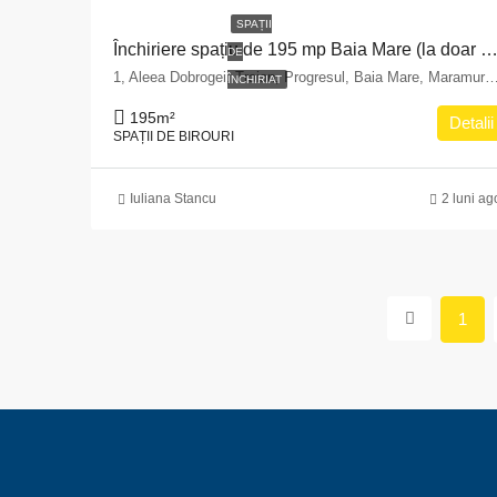
SPAȚII
Închiriere spațiu de 195 mp Baia Mare (la doar 3 km de cen
DE
1, Aleea Dobrogei, Traian, Progresul, Baia Mare, Maramureș, 430
ÎNCHIRIAT
195
m²
Detalii
SPAȚII DE BIROURI
Iuliana Stancu
2 luni ag
1