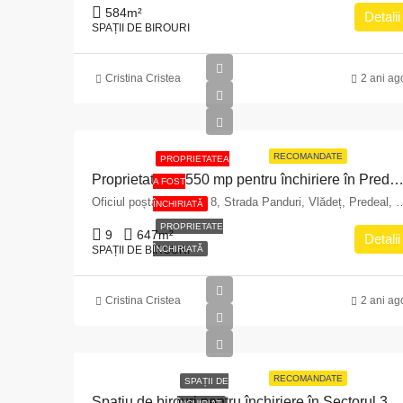
584
m²
Detalii
SPAȚII DE BIROURI
Cristina Cristea
2 ani ag
RECOMANDATE
PROPRIETATEA
Proprietate de 550 mp pentru închiriere în Predeal, Strada Panduri 
A FOST
Oficiul poștal Predeal, 8, Strada Panduri, Vlădeț, Predeal, Zona Me
ÎNCHIRIATĂ
PROPRIETATE
9
647
m²
Detalii
SPAȚII DE BIROURI
ÎNCHIRIATĂ
Cristina Cristea
2 ani ag
RECOMANDATE
SPAȚII DE
Spațiu de birouri pentru închiriere în Sector