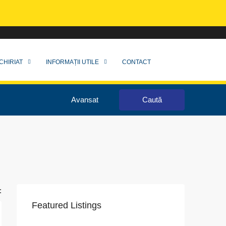
CHIRIAT
INFORMAȚII UTILE
CONTACT
Avansat
Caută
:
Featured Listings
VAPoint, 79, Bulevardul Ion Mihalache, Grivița, Sector 1, București, 011174, România
str. 1 decembrie 1918, nr.18