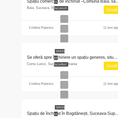
Spațiu comercial de închiriat –Comuna Baia, sat
DE
Baia, Suceava, Romania
ÎNCHIRIAT
Detalii
Cristina Popescu
11 luni ag
SPAȚII
Se oferă spre închiriere un spațiu generos, situat în sat Cornu Luncii, nr. 239, comuna Cornu Luncii, județul Suceava-Suprafață utilă: 93,67 mp
DE
Cornu Luncii, Suceava, Romania
ÎNCHIRIAT
Detalii
Cristina Popescu
11 luni ag
SPAȚII
Spațiu de închiriat în Bogdănești, Suceava-Supr
DE