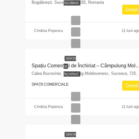
Bogdănești, Suceava, 727035, Romania
ÎNCHIRIAT
Detalii
Cristina Popescu
11 luni ag
SPAȚII
Spațiu Comercial de Închiriat – Câmpulung Moldovenesc, Calea Bucovin
DE
Calea Bucovinei, Câmpulung Moldovenesc, Suceava, 
ÎNCHIRIAT
SPAȚII COMERCIALE
Detalii
Cristina Popescu
11 luni ag
SPAȚII