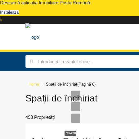
Descarcă aplicația Imobiliare Poșta Română
Instalează
×
Home
Spații de închiriat
(Pagină 6)
Spații de închiriat
493 Proprietăți
SPAȚII