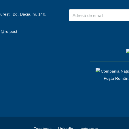
rești, Bd. Dacia, nr. 140,
2
e@ro.post
Facebook
Linkedin
Instagram