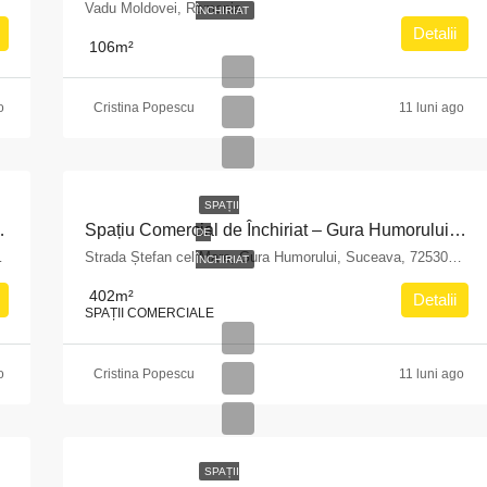
Vadu Moldovei, Romania
ÎNCHIRIAT
Detalii
106
m²
o
Cristina Popescu
11 luni ago
SPAȚII
ei nr 231, suprafața utilă 84 mp
Spațiu Comercial de Închiriat – Gura Humorului, Str. Ștefan cel Mare nr. 1, 402 mp
DE
725100, Romania
Strada Ștefan cel Mare, Gura Humorului, Suceava, 725300, Romania
ÎNCHIRIAT
402
m²
Detalii
SPAȚII COMERCIALE
o
Cristina Popescu
11 luni ago
SPAȚII