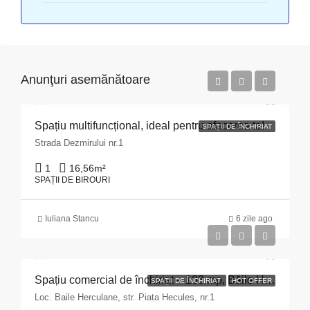
Anunţuri asemănătoare
Spațiu multifuncțional, ideal pentru afacerea ta!
SPAȚII DE ÎNCHIRIAT
Strada Dezmirului nr.1
1
16,56
m²
SPAȚII DE BIROURI
Iuliana Stancu
6 zile ago
Spațiu comercial de închiriat – 103 mp, Băile Herculane
SPAȚII DE ÎNCHIRIAT
HOT OFFER
Loc. Baile Herculane, str. Piata Hecules, nr.1