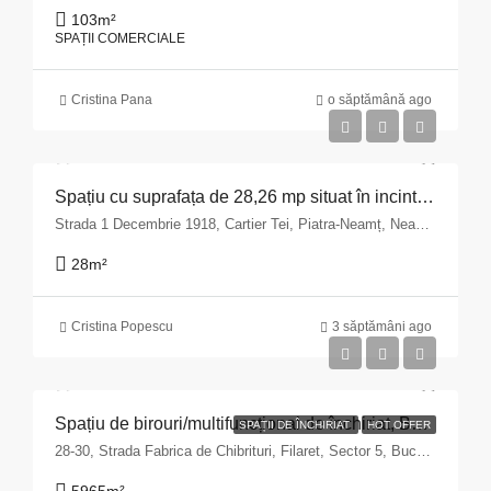
103
m²
SPAȚII COMERCIALE
Cristina Pana
o săptămână ago
Spațiu cu suprafața de 28,26 mp situat în incinta imobilului din Municipiul Piatra Neamț, str. 1 Decembrie 1918 nr.9, bloc A14, parter județul Neamț
Strada 1 Decembrie 1918, Cartier Tei, Piatra-Neamț, Neamț, 610244, România
28
m²
Cristina Popescu
3 săptămâni ago
Spațiu de birouri/multifuncțional de închiriat, București, Sector 5 – zona Fabrica de Chibrituri
SPAȚII DE ÎNCHIRIAT
HOT OFFER
28-30, Strada Fabrica de Chibrituri, Filaret, Sector 5, Bucharest, 040542, Romania