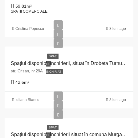
59,81
m²
SPAȚII COMERCIALE
Cristina Popescu
8 luni ago
SPAȚII
Spațiul disponibil închirierii, situat în Drobeta Turnu Severin, str. Crișan nr. 29 A, jud. Mehedinți
DE
str. Crișan, nr.29A
ÎNCHIRIAT
42,6
m²
Iuliana Stancu
8 luni ago
SPAȚII
Spațiul disponibil închirierii situat în comuna Murgași, str. Popa Murgășanu nr. 150, jud. Dolj
DE