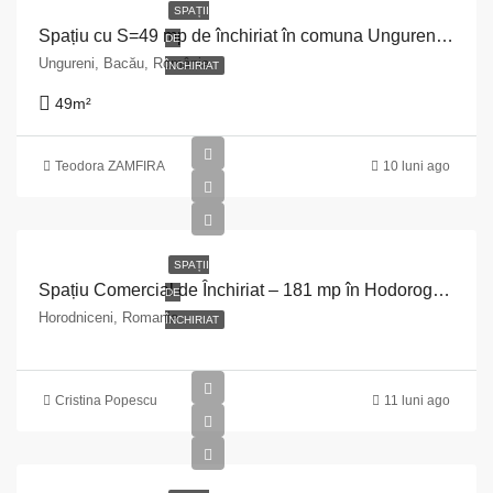
SPAȚII
Spațiu cu S=49 mp de închiriat în comuna Ungureni, str. Principală, bl. 3, sc.A, parter , jud. Bacau
DE
Ungureni, Bacău, România
ÎNCHIRIAT
49
m²
Teodora ZAMFIRA
10 luni ago
SPAȚII
Spațiu Comercial de Închiriat – 181 mp în Hodorogeni, Suceava
DE
Horodniceni, Romania
ÎNCHIRIAT
Cristina Popescu
11 luni ago