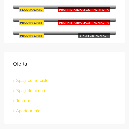
Strada Mitropoliei, The Upper Town, Historic Centre, Sibiu, 550179, Romania
RECOMANDATE
PROPRIETATEA A FOST ÎNCHIRIATĂ
Oficiul poștal Predeal, 8, Strada Panduri, Vlădeț, Predeal, Zona Metropolitană Brașov, Brașov, 505300, Romania
RECOMANDATE
PROPRIETATEA A FOST ÎNCHIRIATĂ
Târgu Mureș, Strada Revoluției,nr.2A, Mureș
RECOMANDATE
SPAȚII DE ÎNCHIRIAT
Ofertă
Spații comerciale
Spații de birouri
Terenuri
Apartamente