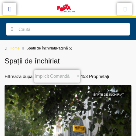
Home
Spații de închiriat
(Pagină 5)
Spații de închiriat
implicit Comandă
Filtrează după:
493 Proprietăți
SPAȚII DE ÎNCHIRIAT