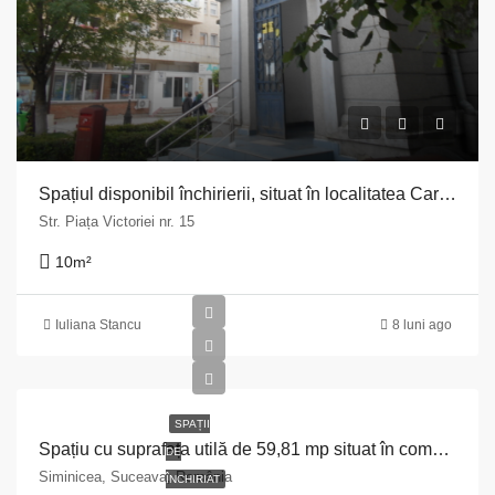
Spațiul disponibil închirierii, situat în localitatea Caracal, Str. Piața Victoriei nr. 15, jud. Olt
Str. Piața Victoriei nr. 15
10
m²
Iuliana Stancu
8 luni ago
SPAȚII
Spațiu cu suprafața utilă de 59,81 mp situat în comuna Siminicea, județul Suceava
DE
Siminicea, Suceava, România
ÎNCHIRIAT