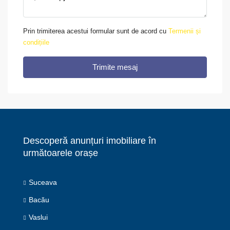
Prin trimiterea acestui formular sunt de acord cu
Termenii și
condițiile
Trimite mesaj
Descoperă anunțuri imobiliare în
următoarele orașe
Suceava
Bacău
Vaslui