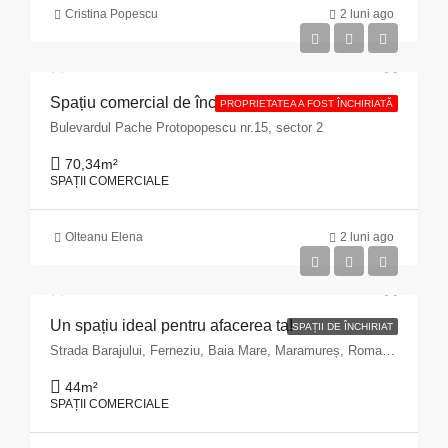
Cristina Popescu
2 luni ago
Spațiu comercial de închiriat cu suprafața de 70,34 mp situat în Municipiul București, Bulevardul Pache Protopopescu, nr. 15, sector 2
PROPRIETATEA A FOST ÎNCHIRIATĂ
Bulevardul Pache Protopopescu nr.15, sector 2
70,34
m²
SPAȚII COMERCIALE
Olteanu Elena
2 luni ago
Un spațiu ideal pentru afacerea ta!
SPAȚII DE ÎNCHIRIAT
Strada Barajului, Ferneziu, Baia Mare, Maramureș, Romania
44
m²
SPAȚII COMERCIALE