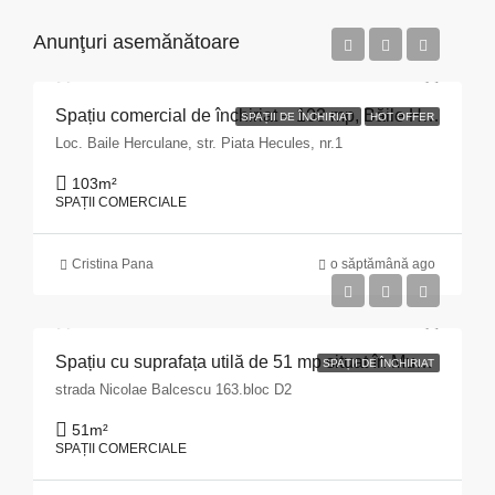
Anunţuri asemănătoare
Spațiu comercial de închiriat – 103 mp, Băile Herculane
SPAȚII DE ÎNCHIRIAT
HOT OFFER
Loc. Baile Herculane, str. Piata Hecules, nr.1
103
m²
SPAȚII COMERCIALE
Cristina Pana
o săptămână ago
Spațiu cu suprafața utilă de 51 mp situat în Municipiul Pitești, str. Nicolae Bălcescu nr. 163, bloc D2, județul Argeș
SPAȚII DE ÎNCHIRIAT
strada Nicolae Balcescu 163.bloc D2
51
m²
SPAȚII COMERCIALE