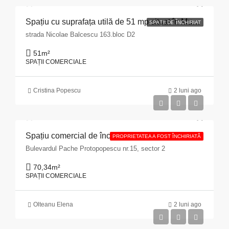
Spațiu cu suprafața utilă de 51 mp situat în Municipiul Pitești, str. Nicolae Bălcescu nr. 163, bloc D2, județul Argeș
SPAȚII DE ÎNCHIRIAT
strada Nicolae Balcescu 163.bloc D2
51
m²
SPAȚII COMERCIALE
Cristina Popescu
2 luni ago
Spațiu comercial de închiriat cu suprafața de 70,34 mp situat în Municipiul București, Bulevardul Pache Protopopescu, nr. 15, sector 2
PROPRIETATEA A FOST ÎNCHIRIATĂ
Bulevardul Pache Protopopescu nr.15, sector 2
70,34
m²
SPAȚII COMERCIALE
Olteanu Elena
2 luni ago