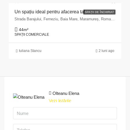
Un spațiu ideal pentru afacerea ta!
SPAȚII DE ÎNCHIRIAT
Strada Barajului, Ferneziu, Baia Mare, Maramureș, Romania
44
m²
SPAȚII COMERCIALE
Iuliana Stancu
2 luni ago
Olteanu Elena
Vezi listările