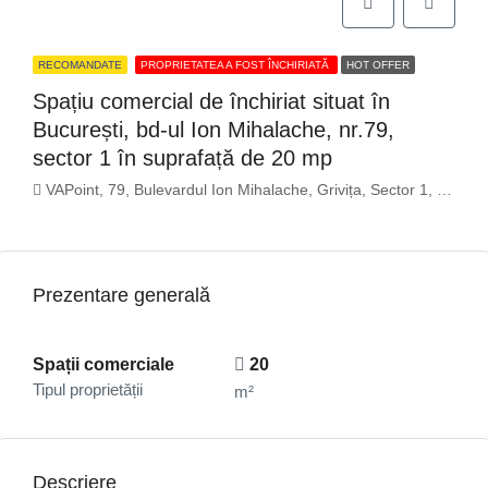
RECOMANDATE
PROPRIETATEA A FOST ÎNCHIRIATĂ
HOT OFFER
Spațiu comercial de închiriat situat în
București, bd-ul Ion Mihalache, nr.79,
sector 1 în suprafață de 20 mp
VAPoint, 79, Bulevardul Ion Mihalache, Grivița, Sector 1, București, 011174, România
Prezentare generală
Spații comerciale
20
Tipul proprietății
m²
Descriere