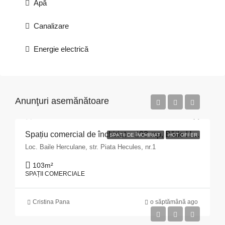
Apă
Canalizare
Energie electrică
Anunţuri asemănătoare
Spațiu comercial de închiriat – 103 mp, Băile Herculane
SPAȚII DE ÎNCHIRIAT
HOT OFFER
Loc. Baile Herculane, str. Piata Hecules, nr.1
103
m²
SPAȚII COMERCIALE
Cristina Pana
o săptămână ago