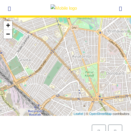
+
−
Leaflet
| ©
OpenStreetMap
contributors