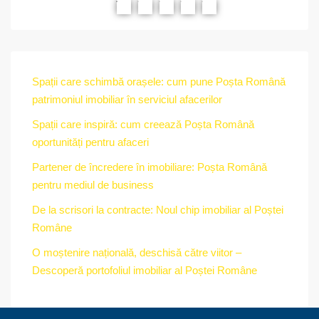
Spații care schimbă orașele: cum pune Poșta Română
patrimoniul imobiliar în serviciul afacerilor
Spații care inspiră: cum creează Poșta Română
oportunități pentru afaceri
str.
Partener de încredere în imobiliare: Poșta Română
pentru mediul de business
De la scrisori la contracte: Noul chip imobiliar al Poștei
Române
O moștenire națională, deschisă către viitor –
Descoperă portofoliul imobiliar al Poștei Române