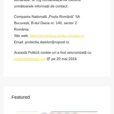
următoarele informații de contact:
Compania Națională „Poșta Română” SA
București, B-dul Dacia nr. 140, sector 2
România
Site web:
https://imobiliare.posta-romana.ro
Email:
protectia.datelor@
ropost.ro
Această Politică cookie-uri a fost sincronizată cu
cookiedatabase.org
pe 20 mai 2024.
Featured
VAPoint, 79, Bulevardul Ion Mihalache, Grivița, Sector 1, București, 011174, România
RIAT
RECOMANDATE
PROPRIETATEA A FOST ÎNCHIRIATĂ
RE