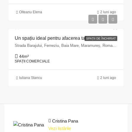
Olteanu Elena
2 luni ago
Un spațiu ideal pentru afacerea ta!
SPAȚII DE ÎNCHIRIAT
Strada Barajului, Ferneziu, Baia Mare, Maramureș, Romania
44
m²
SPAȚII COMERCIALE
Iuliana Stancu
2 luni ago
Cristina Pana
Vezi listările