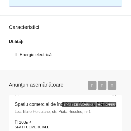
Caracteristici
Utilități
Energie electrică
Anunţuri asemănătoare
Spațiu comercial de închiriat – 103 mp, Băile Herculane
SPAȚII DE ÎNCHIRIAT
HOT OFFER
Loc. Baile Herculane, str. Piata Hecules, nr.1
103
m²
SPAȚII COMERCIALE