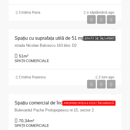
Cristina Pana
o săptămână ago
Spațiu cu suprafața utilă de 51 mp situat în Municipiul Pitești, str. Nicolae Bălcescu nr. 163, bloc D2, județul Argeș
SPAȚII DE ÎNCHIRIAT
strada Nicolae Balcescu 163.bloc D2
51
m²
SPAȚII COMERCIALE
Cristina Popescu
2 luni ago
Spațiu comercial de închiriat cu suprafața de 70,34 mp situat în Municipiul București, Bulevardul Pache Protopopescu, nr. 15, sector 2
PROPRIETATEA A FOST ÎNCHIRIATĂ
Bulevardul Pache Protopopescu nr.15, sector 2
70,34
m²
SPAȚII COMERCIALE