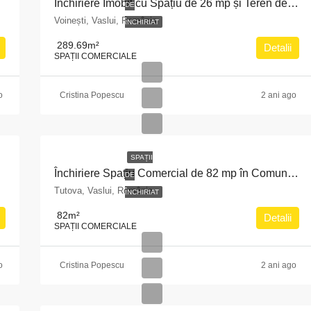
aslui
Închiriere Imobil cu Spațiu de 26 mp și Teren de 1.176 mp în Voinești, Județul Vaslui
DE
Voinești, Vaslui, România
ÎNCHIRIAT
289.69
m²
Detalii
SPAȚII COMERCIALE
o
Cristina Popescu
2 ani ago
SPAȚII
 Vaslui
Închiriere Spațiu Comercial de 82 mp în Comuna Tutova, Vaslui
DE
Tutova, Vaslui, România
ÎNCHIRIAT
82
m²
Detalii
SPAȚII COMERCIALE
o
Cristina Popescu
2 ani ago