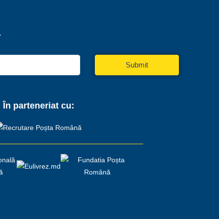
r
Submit
În parteneriat cu: