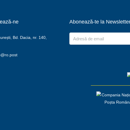
ează-ne
Abonează-te la Newslette
rești, Bd. Dacia, nr. 140,
2
e@ro.post