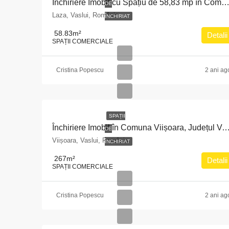
Închiriere Imobil cu Spațiu de 58,83 mp în Comuna Laza, Județul V
DE
Laza, Vaslui, România
ÎNCHIRIAT
58.83
m²
Detalii
SPAȚII COMERCIALE
Cristina Popescu
2 ani ag
SPAȚII
Închiriere Imobil în Comuna Viișoara, Județul
DE
Viișoara, Vaslui, România
ÎNCHIRIAT
267
m²
Detalii
SPAȚII COMERCIALE
Cristina Popescu
2 ani ag