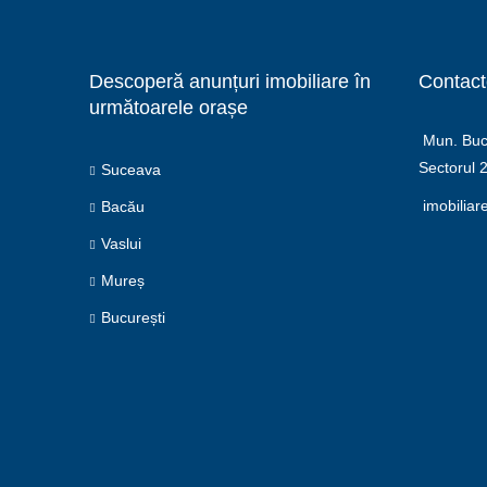
Descoperă anunțuri imobiliare în
Contact
următoarele orașe
Mun. Bucu
Sectorul 
Suceava
imobiliar
Bacău
Vaslui
Mureș
București