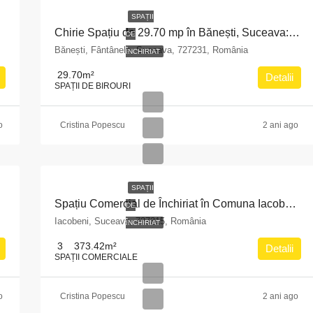
SPAȚII
Chirie Spațiu de 29.70 mp în Bănești, Suceava: Ideal pentru Afaceri
DE
Bănești, Fântânele, Suceava, 727231, România
ÎNCHIRIAT
29.70
m²
Detalii
SPAȚII DE BIROURI
o
Cristina Popescu
2 ani ago
SPAȚII
Spațiu Comercial de Închiriat în Comuna Iacobeni, Suceava – Oportunitate Excelentă!
DE
Iacobeni, Suceava, 727315, România
ÎNCHIRIAT
3
373.42
m²
Detalii
SPAȚII COMERCIALE
o
Cristina Popescu
2 ani ago