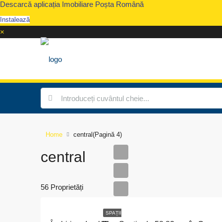
Descarcă aplicația Imobiliare Poșta Română
Instalează
×
Home
central
(Pagină 4)
central
56 Proprietăți
SPAȚII