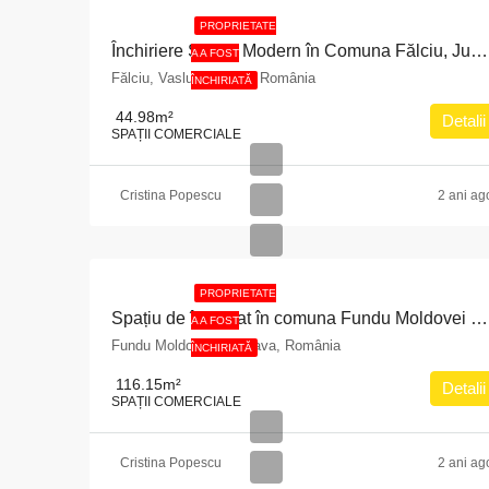
PROPRIETATE
Închiriere Spațiu Modern în Comuna Fălciu, Județul Vaslui
A A FOST
Fălciu, Vaslui, 737245, România
ÎNCHIRIATĂ
44.98
m²
Detalii
SPAȚII COMERCIALE
Cristina Popescu
2 ani ag
PROPRIETATE
Spațiu de închiriat în comuna Fundu Moldovei nr. 164, bloc 1: 116.15 mp, parter, bloc 1
A A FOST
Fundu Moldovei, Suceava, România
ÎNCHIRIATĂ
116.15
m²
Detalii
SPAȚII COMERCIALE
Cristina Popescu
2 ani ag