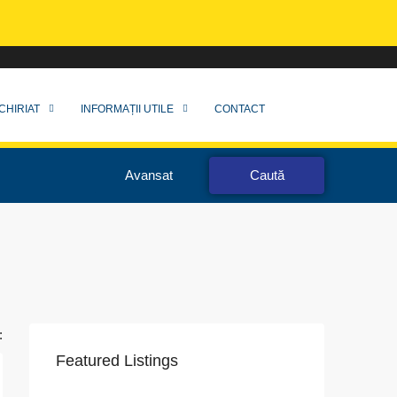
CHIRIAT
INFORMAȚII UTILE
CONTACT
Avansat
Caută
:
Featured Listings
VAPoint, 79, Bulevardul Ion Mihalache, Grivița, Sector 1, București, 011174, România
str. 1 decembrie 1918, nr.18