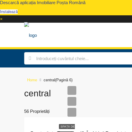
Descarcă aplicația Imobiliare Poșta Română
Instalează
×
Home
central
(Pagină 6)
central
56 Proprietăți
SPAȚII DE