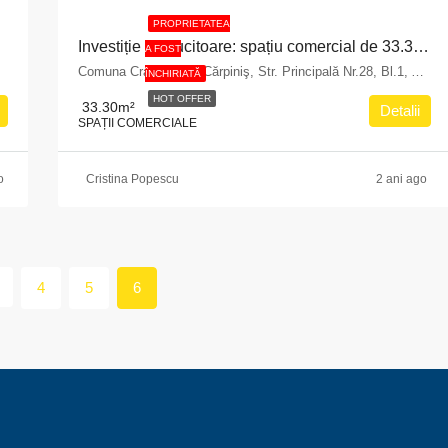
PROPRIETATEA
Investiție strălucitoare: spațiu comercial de 33.30 mp în pitorescul sat Cărpiniș, comuna Crasna, județul Gorj
A FOST
Comuna Crasna, Sat Cărpiniş, Str. Principală Nr.28, Bl.1, Ap.3,parter, Judeţul Gorj
ÎNCHIRIATĂ
HOT OFFER
33.30
m²
Detalii
SPAȚII COMERCIALE
o
Cristina Popescu
2 ani ago
4
5
6