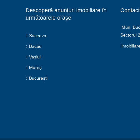
Descoperă anunțuri imobiliare în
Contact
următoarele orașe
Mun. Bucu
Sectorul 
Suceava
imobiliar
Bacău
Vaslui
Mureș
București