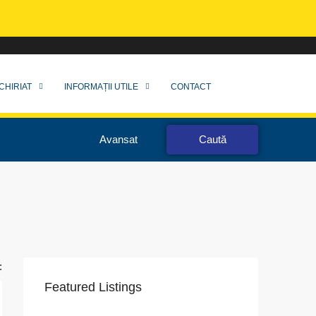
CHIRIAT
INFORMAȚII UTILE
CONTACT
Avansat
Caută
:
Featured Listings
VAPoint, 79, Bulevardul Ion Mihalache, Grivița, Sector 1, București, 011174, România
str. 1 decembrie 1918, nr.18