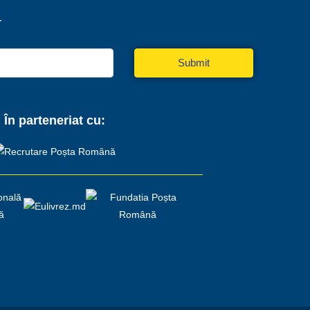
r
Submit
În parteneriat cu: