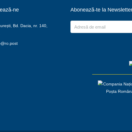
ează-ne
Abonează-te la Newslette
rești, Bd. Dacia, nr. 140,
2
e@ro.post