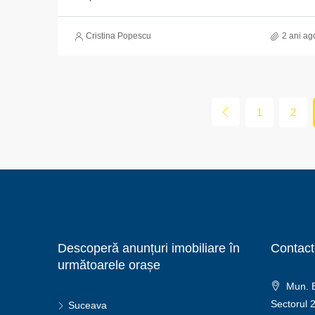
Cristina Popescu
2 ani ag
1
2
Descoperă anunțuri imobiliare în
Contact
următoarele orașe
Mun. Bu
Sectorul 
Suceava