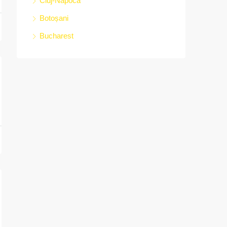
Cluj-Napoca
Botoșani
Bucharest