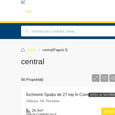
Home
central
(Pagină 3)
central
56 Proprietăți
Închiriere Spațiu de 27 mp în Comun
SPAȚII DE ÎNCHIRIA
Obârșia, Olt, România
26.5
m²
Detalii
SPAȚII COMERCIALE