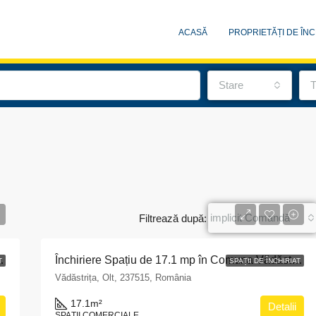
ACASĂ
PROPRIETĂȚI DE ÎNC
Stare
T
implicit Comandă
Filtrează după:
a Obârșia, Județul Olt
Închiriere Spațiu de 17.1 mp în Comuna Vădăstrița, Olt: Ideal pentru Afaceri Mici
T
SPAȚII DE ÎNCHIRIAT
Vădăstrița, Olt, 237515, România
RECOMANDATE
SPAȚII DE Î
17.1
m²
Detalii
SPAȚII COMERCIALE