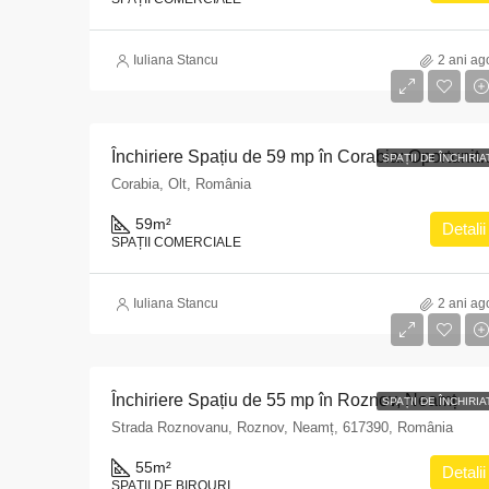
Iuliana Stancu
2 ani ag
Închiriere Spațiu de 59 mp în Corabia: Oportu
SPAȚII DE ÎNCHIRIA
Corabia, Olt, România
59
m²
Detalii
SPAȚII COMERCIALE
Iuliana Stancu
2 ani ag
Închiriere Spațiu de 55 mp în Roznov, Neamț
SPAȚII DE ÎNCHIRIA
Strada Roznovanu, Roznov, Neamț, 617390, România
55
m²
Detalii
SPAȚII DE BIROURI