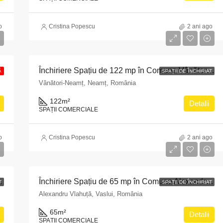
o
Cristina Popescu
2 ani ago
Închiriere Spațiu de 122 mp în Comuna Vânători Neamț, Județul Neamț
Ă
SPAȚII DE ÎNCHIRIAT
Vânători-Neamț, Neamț, România
122
m²
Detalii
SPAȚII COMERCIALE
o
Cristina Popescu
2 ani ago
una Bâra, Neamț
Închiriere Spațiu de 65 mp în Comuna Alexandru Vlahuță, Județul Vaslui
T
SPAȚII DE ÎNCHIRIAT
Alexandru Vlahuță, Vaslui, România
65
m²
Detalii
SPAȚII COMERCIALE