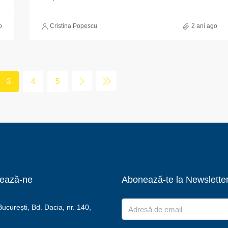
o
Cristina Popescu
2 ani ago
3
4
5
ează-ne
Abonează-te la Newslette
curești, Bd. Dacia, nr. 140,
2