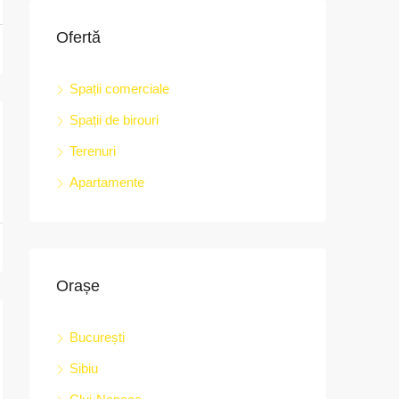
Ofertă
Spații comerciale
Târgu Mureș, Strada Revoluției,nr.2A, Mureș
Spații de birouri
Terenuri
Apartamente
Orașe
București
Sibiu