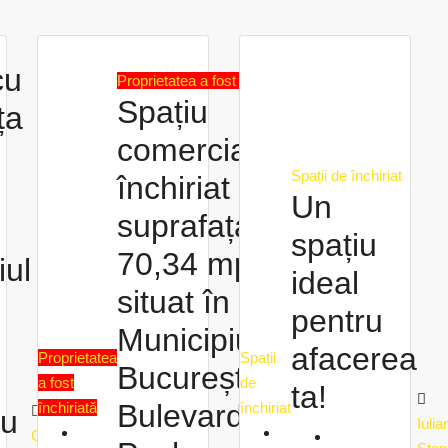
cu
Proprietatea a fost închiriată
Spațiu
ța
comercial de
Spații de închiriat
închiriat cu
Un
suprafața de
n
spațiu
70,34 mp
iul
ideal
situat în
pentru
Municipiul
afacerea
Proprietatea
Spații
București,
a fost
de
ta!
Bulevardul
închiriată
închiriat
cu
Iulia
Cristina
Olteanu