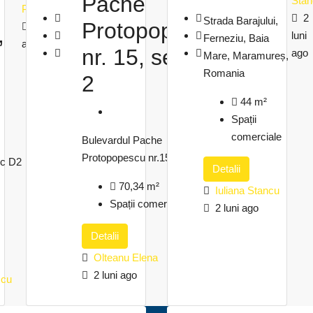
Pache
Stan
Popescu
Elena
2
Strada Barajului,
Protopopescu,
2 luni
2 luni
,
luni
Ferneziu, Baia
ago
ago
nr. 15, sector
ago
Mare, Maramureș,
Romania
2
44
m²
Spații
comerciale
Bulevardul Pache
Protopopescu nr.15, sector 2
oc D2
Detalii
70,34
m²
Iuliana Stancu
Spații comerciale
2 luni ago
Detalii
Olteanu Elena
2 luni ago
scu