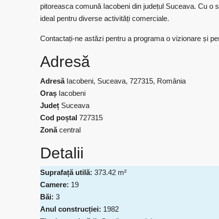
pitoreasca comună Iacobeni din județul Suceava. Cu o su
ideal pentru diverse activități comerciale.
Contactați-ne astăzi pentru a programa o vizionare și pent
Adresă
Adresă
Iacobeni, Suceava, 727315, România
Oraș
Iacobeni
Județ
Suceava
Cod poștal
727315
Zonă
central
Detalii
Suprafață utilă:
373.42 m²
Camere:
19
Băi:
3
Anul construcției:
1982