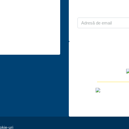
ntactează-ne
Abonează-te l
. București, Bd. Dacia, nr.
Sectorul 2
obiliare@ro.post
okie-uri