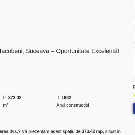
 Iacobeni, Suceava – Oportunitate Excelentă!
P
ș
373.42
1982
m²
Anul construcției
cerea dvs.? Vă prezentăm acest spațiu de
373.42 mp
, situat în