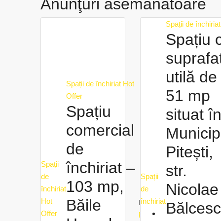
Anunţuri asemănătoare
Spații de închiriat
Spațiu 
suprafa
utilă de
Spații de închiriat
Hot
51 mp
Offer
Spațiu
situat î
comercial
Municip
de
Pitești,
închiriat –
Spații
str.
de
Spații
103 mp,
Nicolae
închiriat
de
Băile
Hot
închiriat
Cristina
Bălces
Offer
Pana