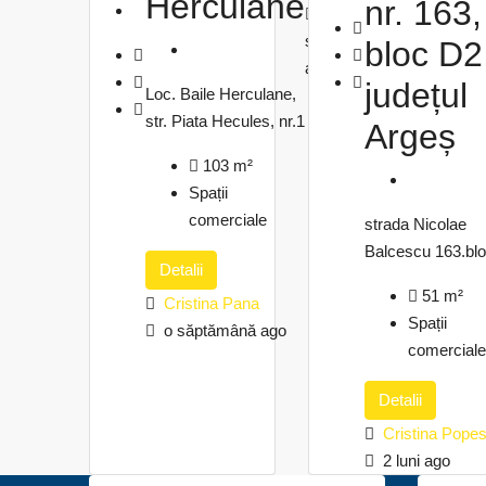
Herculane
nr. 163,
o
săptămână
bloc D2
ago
județul
Loc. Baile Herculane,
str. Piata Hecules, nr.1
Argeș
103
m²
Spații
comerciale
strada Nicolae
Balcescu 163.bl
Detalii
51
m²
Cristina Pana
Spații
o săptămână ago
comerciale
Detalii
Cristina Pope
2 luni ago