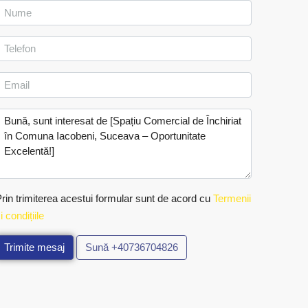
rin trimiterea acestui formular sunt de acord cu
Termenii
i condițiile
Trimite mesaj
Sună
+40736704826