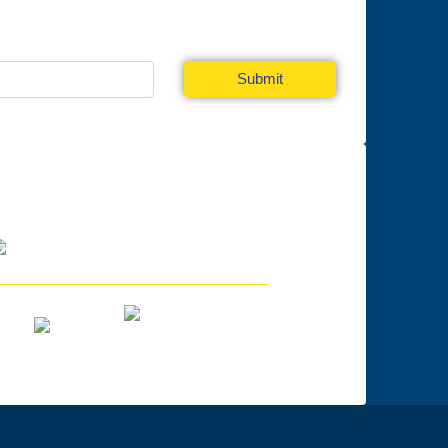
a Newsletter
Submit
În parteneriat cu: