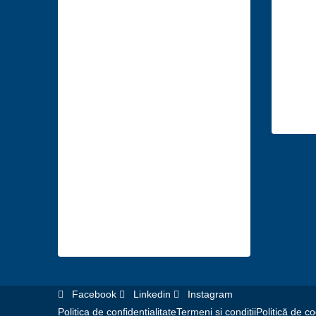
Descoperă
Co
anunțuri
Mun
imobiliare în
140, 
următoarele
im
orașe
Suceava
Bacău
Vaslui
Mureș
București
Facebook
Linkedin
Instagram
Politica de confidențialitate
Termeni și condiții
Politică de co