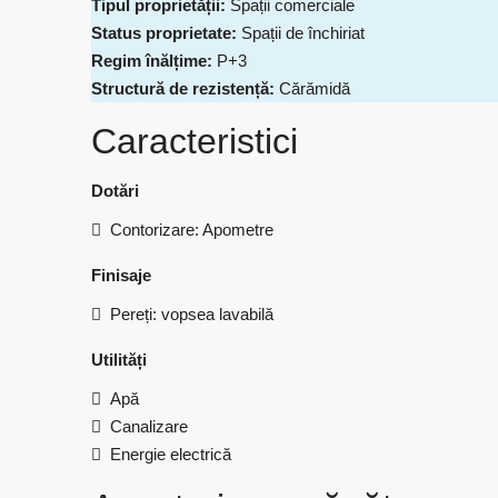
Tipul proprietății:
Spații comerciale
Status proprietate:
Spații de închiriat
Regim înălțime:
P+3
Structură de rezistență:
Cărămidă
Caracteristici
Dotări
Contorizare: Apometre
Finisaje
Pereți: vopsea lavabilă
Utilități
Apă
Canalizare
Energie electrică