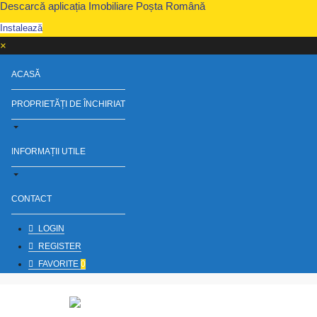
Descarcă aplicația Imobiliare Poșta Română
Instalează
×
ACASĂ
PROPRIETĂȚI DE ÎNCHIRIAT
INFORMAȚII UTILE
CONTACT
LOGIN
REGISTER
FAVORITE
0