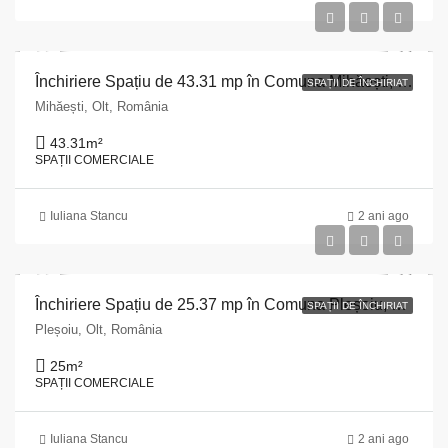
Închiriere Spațiu de 43.31 mp în Comuna Mihăești, Județul Olt
SPAȚII DE ÎNCHIRIAT
Mihăești, Olt, România
43.31
m²
SPAȚII COMERCIALE
Iuliana Stancu
2 ani ago
Închiriere Spațiu de 25.37 mp în Comuna Pleșoiu, Olt: Ideal pentru Afaceri!
SPAȚII DE ÎNCHIRIAT
Pleșoiu, Olt, România
25
m²
SPAȚII COMERCIALE
Iuliana Stancu
2 ani ago