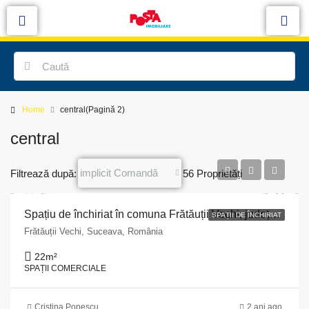
Home
central
(Pagină 2)
central
implicit Comandă
Filtrează după:
56 Proprietăți
Spațiu de închiriat în comuna Frătăuții Vechi, județul Suceava
SPAȚII DE ÎNCHIRIAT
Frătăuții Vechi, Suceava, România
22
m²
SPAȚII COMERCIALE
Cristina Popescu
2 ani ago