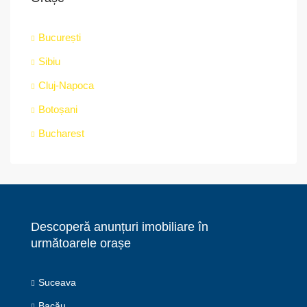
București
Sibiu
Cluj-Napoca
Botoșani
Bucharest
Descoperă anunțuri imobiliare în
următoarele orașe
Suceava
Bacău