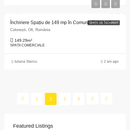
Închiriere Spațiu de 149 mp în Comuna Colonești, Județul Olt
SPAȚII DE ÎNCHIRIAT
Colonești, Olt, România
149.29
m²
SPAȚII COMERCIALE
Iuliana Stancu
2 ani ago
1
2
3
4
Featured Listings