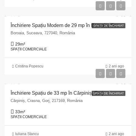
Închiriere Spațiu Modern de 29 mp în Boroaia, Suceava
SPAȚII DE ÎNCHIRIAT
Boroaia, Suceava, 727040, România
29
m²
SPAȚII COMERCIALE
Cristina Popescu
2 ani ago
Închiriere Spațiu de 33 mp în Cărpiniș, Gorj
SPAȚII DE ÎNCHIRIAT
Cărpiniș, Crasna, Gorj, 217169, România
33
m²
SPAȚII COMERCIALE
Iuliana Stancu
2 ani ago