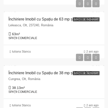
Închiriere Imobil cu Spațiu de 63 mp și Teren de 1064 mp în Leleasca, Olt
SPAȚII DE ÎNCHIRIAT
Leleasca, Olt, 237240, România
63
m²
SPAȚII COMERCIALE
Iuliana Stancu
2 ani ago
Închiriere Imobil cu Spațiu de 38 mp și Teren în Comuna Cungrea, Județul Olt
SPAȚII DE ÎNCHIRIAT
Cungrea, Olt, România
38.13
m²
SPAȚII COMERCIALE
Iuliana Stancu
2 ani ago