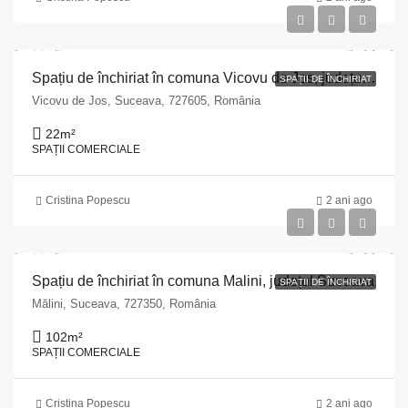
Spațiu de închiriat în comuna Vicovu de Jos, județul Suceava
SPAȚII DE ÎNCHIRIAT
Vicovu de Jos, Suceava, 727605, România
22
m²
SPAȚII COMERCIALE
Cristina Popescu
2 ani ago
Spațiu de închiriat în comuna Malini, județul Suceava
SPAȚII DE ÎNCHIRIAT
Mălini, Suceava, 727350, România
102
m²
SPAȚII COMERCIALE
Cristina Popescu
2 ani ago