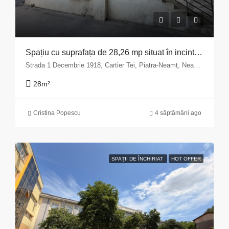
Spațiu cu suprafața de 28,26 mp situat în incinta imobilului din Municipiul Piatra Neamț, str. 1 Decembrie 1918 nr.9, bloc A14, parter județul Neamț
Strada 1 Decembrie 1918, Cartier Tei, Piatra-Neamț, Neamț, 610244, România
28
m²
Cristina Popescu
4 săptămâni ago
SPAȚII DE ÎNCHIRIAT
HOT OFFER