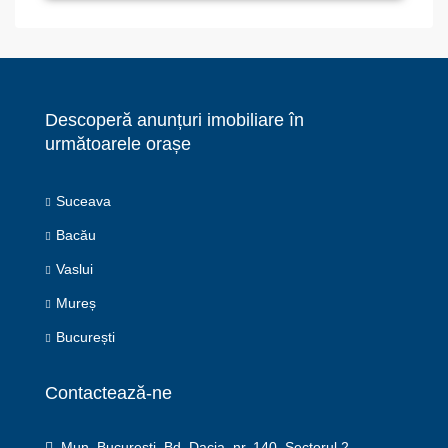
Descoperă anunțuri imobiliare în
următoarele orașe
Suceava
Bacău
Vaslui
Mureș
București
Contactează-ne
Mun. București, Bd. Dacia, nr. 140, Sectorul 2