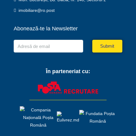
imobiliare@ro.post
Abonează-te la Newsletter
Submit
În parteneriat cu: