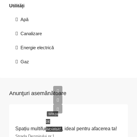
Utilități
Apă
Canalizare
Energie electrică
Gaz
Anunţuri asemănătoare
SPAȚII
DE
Spațiu multifuncțional, ideal pentru afacerea ta!
ÎNCHIRIAT
Strada Dezmirului nr.1