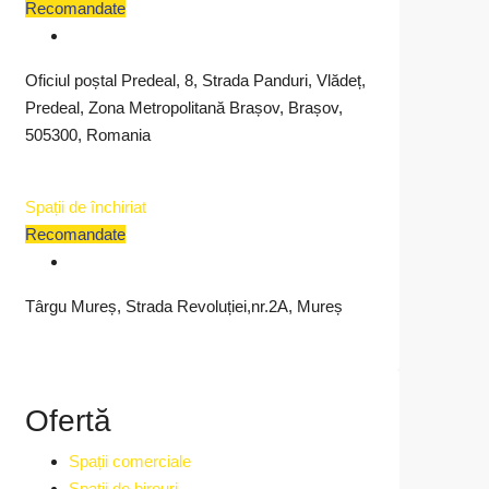
Recomandate
mp
Oficiul poștal Predeal, 8, Strada Panduri, Vlădeț,
opescu
Predeal, Zona Metropolitană Brașov, Brașov,
m Valcea, Bd-ul
505300, Romania
icolae Balcescu nr
7A
Spații de închiriat
Detalii
Recomandate
Iuliana Stancu
11 luni ago
Târgu Mureș, Strada Revoluției,nr.2A, Mureș
Ofertă
Spații comerciale
Spații de birouri