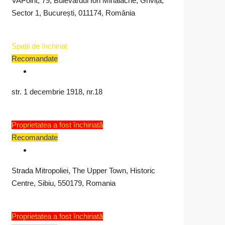
VAPoint, 79, Bulevardul Ion Mihalache, Grivița,
comercial
Sector 1, București, 011174, România
de
 fost
închiriat
Spații de închiriat
Recomandate
u
–
cial
Râmnicu
str. 1 decembrie 1918, nr.18
Vâlcea,
iat –
Bd.
Proprietatea a fost închiriată
 în
Recomandate
Nicolae
Iuliana
stina
Cristina
Stancu
na,
Bălcescu
pescu
Popescu
11
Strada Mitropoliei, The Upper Town, Historic
1
11
ava
nr. 7A,
luni
Centre, Sibiu, 550179, Romania
i ago
luni ago
ago
suprafață
utilă 100
Proprietatea a fost închiriată
eava,