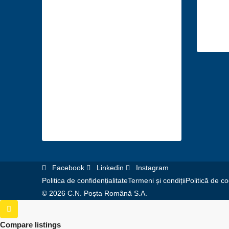
imobiliare în
140, 
următoarele
im
orașe
Suceava
Bacău
Vaslui
Mureș
București
Facebook
Linkedin
Instagram
Politica de confidențialitate
Termeni și condiții
Politică de co
© 2026 C.N. Poșta Română S.A.
Compare listings