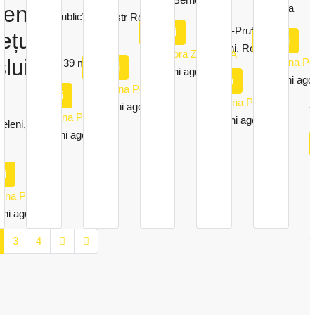
eni,
Romania
Str Republicii, nr 2,
Vaslui, str Republicii
Rădăuți-Prut,
Detalii
Vaslui
ețul
nr 2
Detalii
Botoșani, Romania
Teodora ZAMFIRA
lui
Cristina P
39
m²
Detalii
11 luni ago
R
11 luni ago
Detalii
Cristina Popescu
N
Detalii
Cristina Popescu
11 luni ago
Cristina Popescu
11 luni ago
leni, jud
11 luni ago
ii
stina Popescu
uni ago
3
4