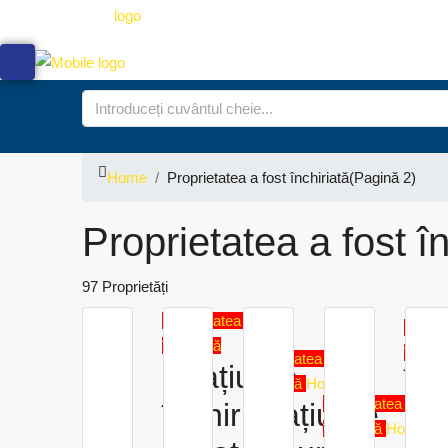
Home
Proprietatea a fost închiriată
(Pagină 2)
Proprietatea a fost în
97 Proprietăți
Proprietatea a fost
Proprie
închiriată
închiri
Proprietatea a fost
Spațiu de
Îți
închiriată
Hot Offer
Proprietatea a fost
închiriat
Spațiu de
sp
închiriată
Hot Offer