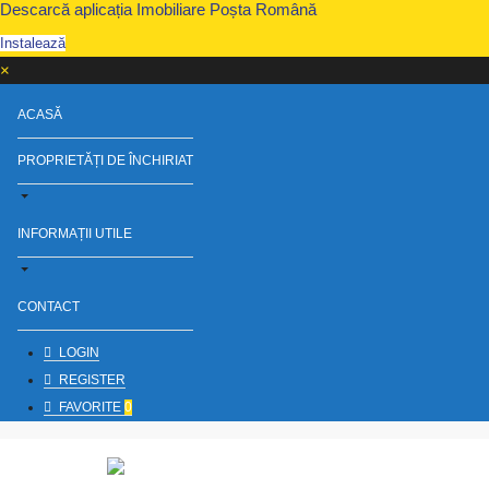
Descarcă aplicația Imobiliare Poșta Română
Instalează
×
ACASĂ
PROPRIETĂȚI DE ÎNCHIRIAT
INFORMAȚII UTILE
CONTACT
LOGIN
REGISTER
FAVORITE
0