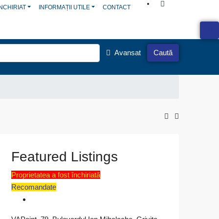
NCHIRIAT
INFORMAȚII UTILE
CONTACT
Avansat
Caută
Featured Listings
Proprietatea a fost închiriată
roprietatea a fost
Recomandate
nchiriată
Spațiu