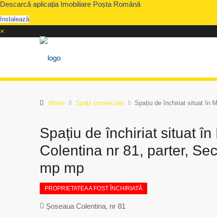
Descarcă aplicația Imobiliare Poșta Română
Instalează
×
Home
Spații comerciale
Spațiu de închiriat situat în
Spațiu de închiriat situat î
Colentina nr 81, parter, Sec
mp mp
PROPRIETATEA A FOST ÎNCHIRIATĂ
Șoseaua Colentina, nr 81