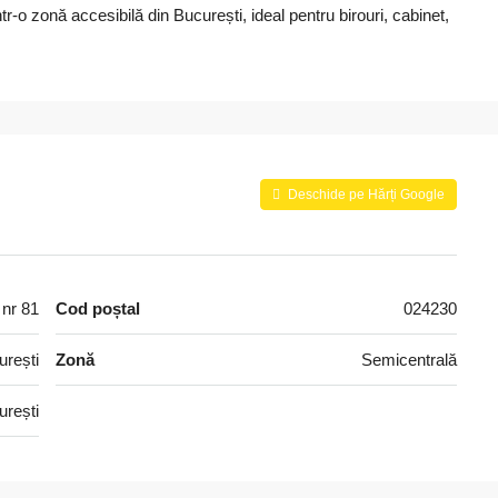
tr-o zonă accesibilă din București, ideal pentru birouri, cabinet,
Deschide pe Hărți Google
 nr 81
Cod poștal
024230
urești
Zonă
Semicentrală
urești