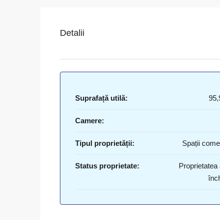
Detalii
Suprafață utilă:
95,
Camere:
Tipul proprietății:
Spații come
Status proprietate:
Proprietatea 
înch