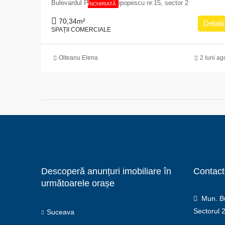
Bulevardul Pache Protopopescu nr.15, sector 2
ÎNCHIRIATĂ
70,34
m²
Detalii
SPAȚII COMERCIALE
Olteanu Elena
2 luni ag
Descoperă anunțuri imobiliare în
Contact
următoarele orașe
Mun. Buc
Sectorul 
Suceava