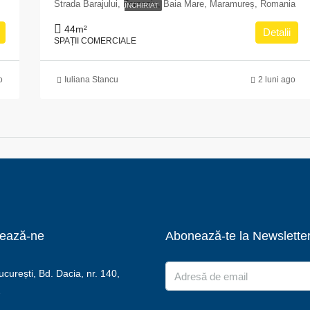
Strada Barajului, Ferneziu, Baia Mare, Maramureș, Romania
ÎNCHIRIAT
44
m²
Detalii
SPAȚII COMERCIALE
o
Iuliana Stancu
2 luni ago
ează-ne
Abonează-te la Newslette
urești, Bd. Dacia, nr. 140,
2