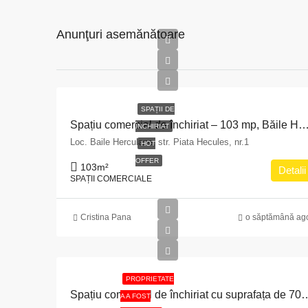
Anunţuri asemănătoare
SPAȚII DE
Spațiu comercial de închiriat – 103 mp, Băile He
ÎNCHIRIAT
Loc. Baile Herculane, str. Piata Hecules, nr.1
HOT
OFFER
103
m²
Detalii
SPAȚII COMERCIALE
Cristina Pana
o săptămână ag
PROPRIETATE
Spațiu comercial de închiriat cu suprafața de 70,34 mp situat în Municipiul Bucureș
A A FOST