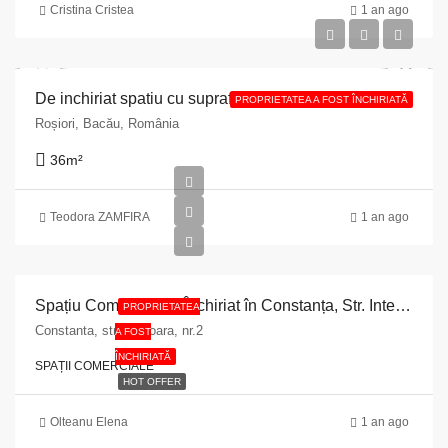
Cristina Cristea
1 an ago
De inchiriat spatiu cu suprafata de 36 mp situat in comuna Rosiori, judetul Bacau.
PROPRIETATEA A FOST ÎNCHIRIATĂ
Roșiori, Bacău, România
36
m²
Teodora ZAMFIRA
1 an ago
Spațiu Comercial de Închiriat în Constanța, Str. Interioară, Nr. 2
PROPRIETATEA
Constanta, str.Interioara, nr.2
A FOST
ÎNCHIRIATĂ
SPAȚII COMERCIALE
HOT OFFER
Olteanu Elena
1 an ago