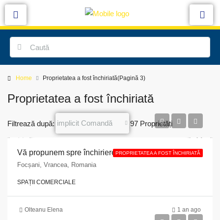
Home
Proprietatea a fost închiriată
(Pagină 3)
Proprietatea a fost închiriată
implicit Comandă
Filtrează după:
97 Proprietăți
Vă propunem spre închiriere un spațiu comercial situat în Municipiul Focșani, Str. Republicii, nr.16, parter, jud Vrancea, 55 mp
PROPRIETATEA A FOST ÎNCHIRIATĂ
Focșani, Vrancea, Romania
SPAȚII COMERCIALE
Olteanu Elena
1 an ago