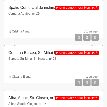
Spațiu Comercial de închiriat în Apateu, Comuna Apateu, nr.324, ap.5, parter, 32 mp
PROPRIETATEA A FOST ÎNCHIRIATĂ
Comuna Apateu, nr.324
Cristina Pana
1 an ago
Comuna Barcea, Str Mihai Eminescu, nr 23, jud Galati, suprafata utila de 31,90 mp
PROPRIETATEA A FOST ÎNCHIRIATĂ
Barcea, Str Mihai Eminescu, nr 23
Olteanu Elena
1 an ago
Alba, Albac, Str. Closca, nr.14, 45 mp
PROPRIETATEA A FOST ÎNCHIRIATĂ
Albac Strada Cloșca, nr .14