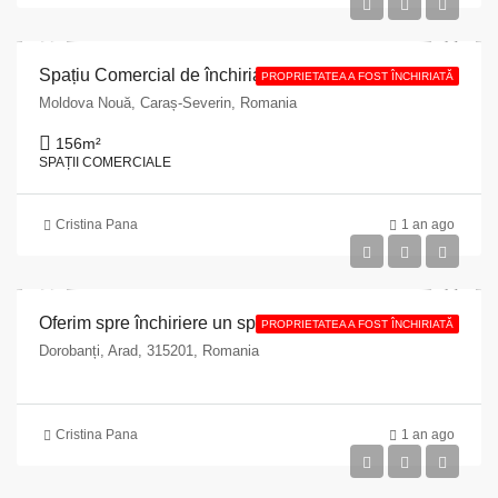
Spațiu Comercial de închiriat în Moldova Nouă, Str.Nicolae Balcescu nr.27, jud Caraș Severin, sup disponibilă spațiu 156 mp, sub disponibilă teren 580 mp
PROPRIETATEA A FOST ÎNCHIRIATĂ
Moldova Nouă, Caraș-Severin, Romania
156
m²
SPAȚII COMERCIALE
Cristina Pana
1 an ago
Oferim spre închiriere un spațiu aflat în Comuna Dorobanți, nr.262, ap.2, 68 mp
PROPRIETATEA A FOST ÎNCHIRIATĂ
Dorobanți, Arad, 315201, Romania
Cristina Pana
1 an ago