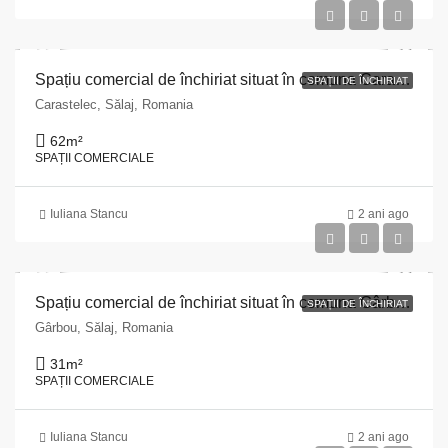
Spațiu comercial de închiriat situat în comuna Carastelec,str. Balog, nr. 333, județul Sălaj
SPAȚII DE ÎNCHIRIAT
Carastelec, Sălaj, Romania
62
m²
SPAȚII COMERCIALE
Iuliana Stancu
2 ani ago
Spațiu comercial de închiriat situat în comuna Gârbou, str. Principală, nr. 173, județul Sălaj
SPAȚII DE ÎNCHIRIAT
Gârbou, Sălaj, Romania
31
m²
SPAȚII COMERCIALE
Iuliana Stancu
2 ani ago