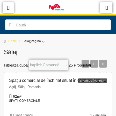
Home
Sălaj
(Pagină 2)
Sălaj
implicit Comandă
Filtrează după:
25 Proprietăți
Spațiu comercial de închiriat situat în comuna Agij, str. Principală, nr. 334, județul Sălaj
SPAȚII DE ÎNCHIRIAT
Agrij, Sălaj, Romania
62
m²
SPAȚII COMERCIALE
Iuliana Stancu
2 ani ago