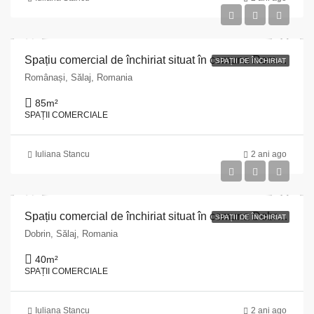
Spațiu comercial de închiriat situat în comuna Românași, str. Principală, județul Sălaj
SPAȚII DE ÎNCHIRIAT
Românași, Sălaj, Romania
85
m²
SPAȚII COMERCIALE
Iuliana Stancu
2 ani ago
Spațiu comercial de închiriat situat în comuna Dobrin, str. Principală, nr. 7/A, județul Sălaj
SPAȚII DE ÎNCHIRIAT
Dobrin, Sălaj, Romania
40
m²
SPAȚII COMERCIALE
Iuliana Stancu
2 ani ago