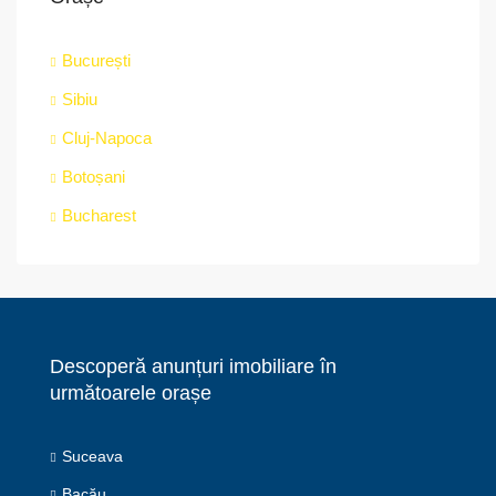
București
Sibiu
Cluj-Napoca
Botoșani
Bucharest
Descoperă anunțuri imobiliare în
următoarele orașe
Suceava
Bacău