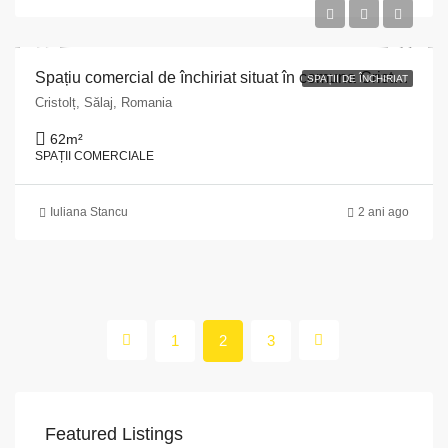
Spațiu comercial de închiriat situat în comuna Cristolț, str. Principală, nr. 96, județul Sălaj
SPAȚII DE ÎNCHIRIAT
Cristolț, Sălaj, Romania
62
m²
SPAȚII COMERCIALE
Iuliana Stancu
2 ani ago
1
2
3
Featured Listings