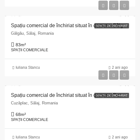
Spațiu comercial de închiriat situat în comuna Gâlgău, str. Principală, nr. 246, județul Sălaj
SPAȚII DE ÎNCHIRIAT
Gâlgău, Sălaj, Romania
83
m²
SPAȚII COMERCIALE
Iuliana Stancu
2 ani ago
Spațiu comercial de închiriat situat în comuna Cuzăplac, str. Principală, nr. 244, județul Sălaj
SPAȚII DE ÎNCHIRIAT
Cuzăplac, Sălaj, Romania
68
m²
SPAȚII COMERCIALE
Iuliana Stancu
2 ani ago