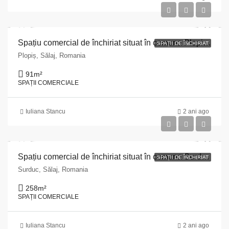
Spațiu comercial de închiriat situat în comuna Plopiș, str. Principală, nr. 134, județul Sălaj
SPAȚII DE ÎNCHIRIAT
Plopiș, Sălaj, Romania
91
m²
SPAȚII COMERCIALE
Iuliana Stancu
2 ani ago
Spațiu comercial de închiriat situat în comuna Surduc, str. Principală, nr. 384/A, județul Sălaj
SPAȚII DE ÎNCHIRIAT
Surduc, Sălaj, Romania
258
m²
SPAȚII COMERCIALE
Iuliana Stancu
2 ani ago