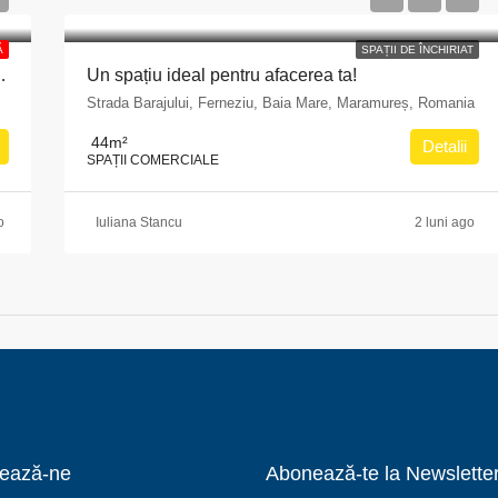
Ă
SPAȚII DE ÎNCHIRIAT
ti, Bulevardul Pache Protopopescu, nr. 15, sector 2
Un spațiu ideal pentru afacerea ta!
Strada Barajului, Ferneziu, Baia Mare, Maramureș, Romania
44
m²
Detalii
SPAȚII COMERCIALE
o
Iuliana Stancu
2 luni ago
ează-ne
Abonează-te la Newslette