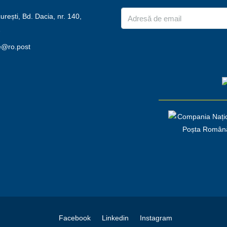
rești, Bd. Dacia, nr. 140,
2
e@ro.post
Facebook
Linkedin
Instagram