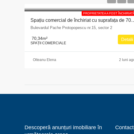
PROPRIETATEA A FOST ÎNCHIRIAT
Spațiu comercial de închiriat cu suprafața de 70,34 mp situat în Municipiul Bucureș
Bulevardul Pache Protopopescu nr.15, sector 2
70,34
m²
Detalii
SPAȚII COMERCIALE
Olteanu Elena
2 luni ag
Descoperă anunțuri imobiliare în
Contact