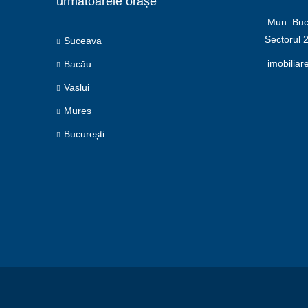
următoarele orașe
Mun. Bucu
Sectorul 
Suceava
imobiliar
Bacău
Vaslui
Mureș
București