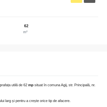
62
m²
rafața utilă de 62
mp
situat în comuna Agij, str. Principală, nr.
lui larg și pentru a crește orice tip de afacere.