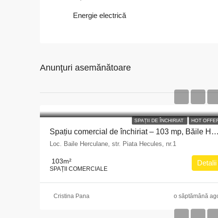
Energie electrică
Anunţuri asemănătoare
SPAȚII DE ÎNCHIRIAT
HOT OFFE
Spațiu comercial de închiriat – 103 mp, Băile He
Loc. Baile Herculane, str. Piata Hecules, nr.1
103
m²
Detalii
SPAȚII COMERCIALE
Cristina Pana
o săptămână ag