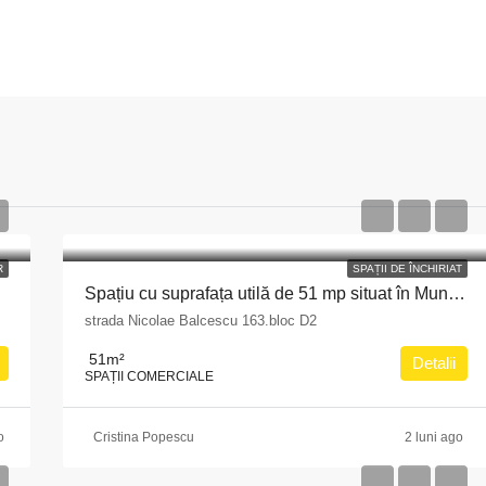
R
SPAȚII DE ÎNCHIRIAT
rculane
Spațiu cu suprafața utilă de 51 mp situat în Municipiul Pitești, str. Nicolae Bălcescu nr. 163, bloc D2, județul Argeș
strada Nicolae Balcescu 163.bloc D2
51
m²
Detalii
SPAȚII COMERCIALE
o
Cristina Popescu
2 luni ago