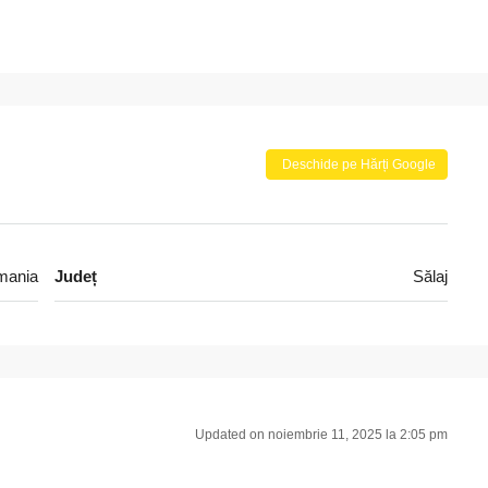
Deschide pe Hărți Google
omania
Județ
Sălaj
Updated on noiembrie 11, 2025 la 2:05 pm