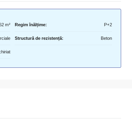
62 m²
Regim înălțime:
P+2
rciale
Structură de rezistență:
Beton
hiriat