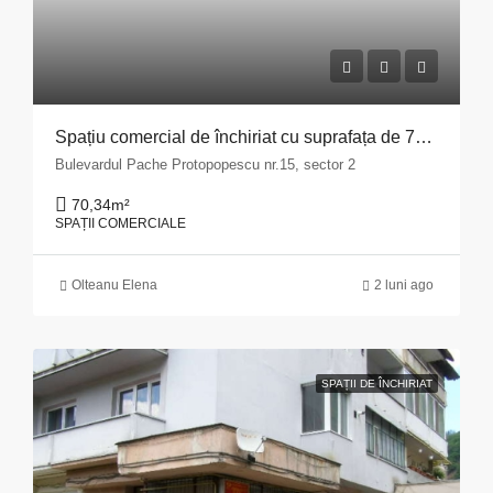
Spațiu comercial de închiriat cu suprafața de 70,34 mp situat în Municipiul București, Bulevardul Pache Protopopescu, nr. 15, sector 2
Bulevardul Pache Protopopescu nr.15, sector 2
70,34
m²
SPAȚII COMERCIALE
Olteanu Elena
2 luni ago
SPAȚII DE ÎNCHIRIAT