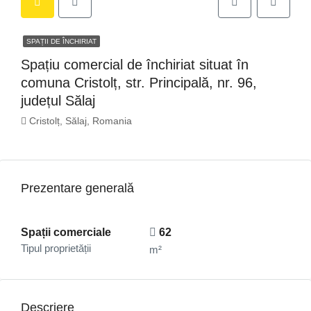
SPAȚII DE ÎNCHIRIAT
Spațiu comercial de închiriat situat în
comuna Cristolț, str. Principală, nr. 96,
județul Sălaj
Cristolț, Sălaj, Romania
Prezentare generală
Spații comerciale
62
Tipul proprietății
m²
Descriere