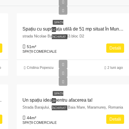
SPAȚII
rculane
Spațiu cu suprafața utilă de 51 mp situat în Municipiul Pitești, str. Nicolae Bălcescu nr. 163, bloc D2, județul Argeș
DE
strada Nicolae Balcescu 163.bloc D2
ÎNCHIRIAT
51
m²
Detalii
SPAȚII COMERCIALE
o
Cristina Popescu
2 luni ago
SPAȚII
ti, Bulevardul Pache Protopopescu, nr. 15, sector 2
Un spațiu ideal pentru afacerea ta!
DE
Strada Barajului, Ferneziu, Baia Mare, Maramureș, Romania
ÎNCHIRIAT
44
m²
Detalii
SPAȚII COMERCIALE