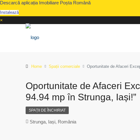
Descarcă aplicația Imobiliare Poșta Română
Instalează
×
Home
Spații comerciale
Oportunitate de Afaceri Excep
Oportunitate de Afaceri Ex
94.94 mp în Strunga, Iași!”
SPAȚII DE ÎNCHIRIAT
Strunga, Iași, România