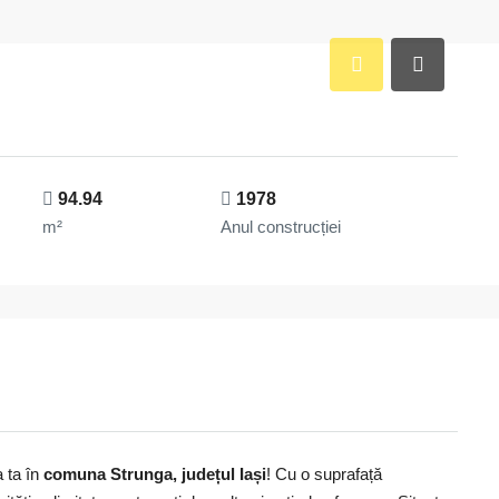
94.94
1978
m²
Anul construcției
a ta în
comuna Strunga, județul Iași
! Cu o suprafață