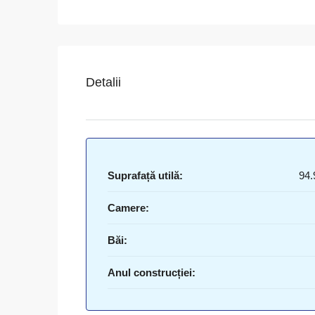
Detalii
Suprafață utilă:
94.
Camere:
Băi:
Anul construcției: