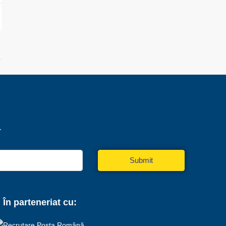
r
Submit
În parteneriat cu: