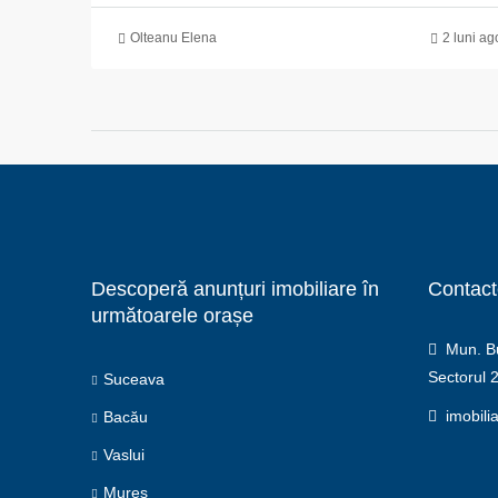
Olteanu Elena
2 luni ag
Descoperă anunțuri imobiliare în
Contact
următoarele orașe
Mun. Buc
Sectorul 
Suceava
imobili
Bacău
Vaslui
Mureș