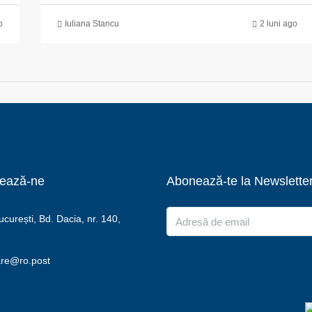
o
Iuliana Stancu
2 luni ago
ează-ne
Abonează-te la Newslette
urești, Bd. Dacia, nr. 140,
2
are@ro.post