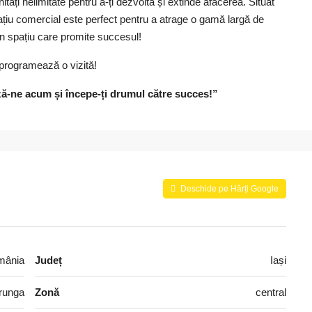
ități nelimitate pentru a-ți dezvolta și extinde afacerea. Situat
spațiu comercial este perfect pentru a atrage o gamă largă de
-un spațiu care promite succesul!
 programează o vizită!
ză-ne acum și începe-ți drumul către succes!”
Deschide pe Hărți Google
omânia
Județ
Iași
runga
Zonă
central