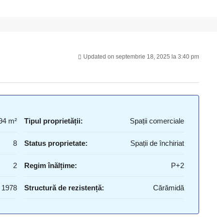
Updated on septembrie 18, 2025 la 3:40 pm
94 m²
Tipul proprietății:
Spații comerciale
8
Status proprietate:
Spații de închiriat
2
Regim înălțime:
P+2
1978
Structură de rezistență:
Cărămidă