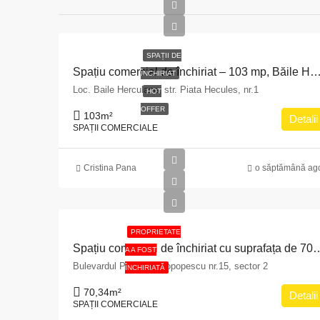
SPAȚII DE
Spațiu comercial de închiriat – 103 mp, Băile He
ÎNCHIRIAT
Loc. Baile Herculane, str. Piata Hecules, nr.1
HOT
OFFER
103
m²
Detalii
SPAȚII COMERCIALE
Cristina Pana
o săptămână ag
PROPRIETATE
Spațiu comercial de închiriat cu suprafața de 70,34 mp situat în Municipiul Bucureș
A A FOST
Bulevardul Pache Protopopescu nr.15, sector 2
ÎNCHIRIATĂ
70,34
m²
Detalii
SPAȚII COMERCIALE