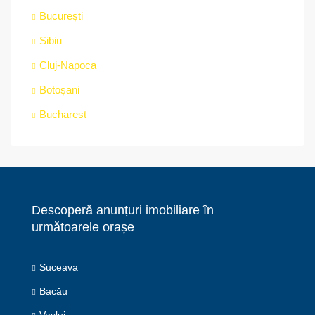
București
Sibiu
Cluj-Napoca
Botoșani
Bucharest
Descoperă anunțuri imobiliare în
următoarele orașe
Suceava
Bacău