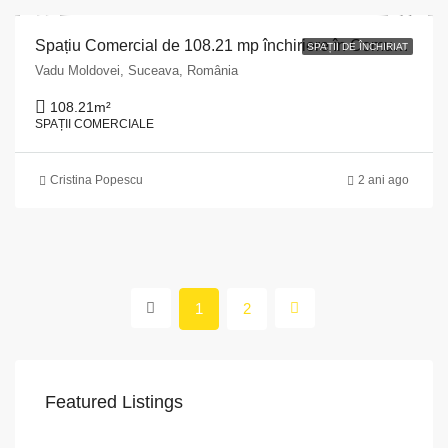
Spațiu Comercial de 108.21 mp închiriere în Comuna Vadu Moldovei, Județul Suceava
SPAȚII DE ÎNCHIRIAT
Vadu Moldovei, Suceava, România
108.21
m²
SPAȚII COMERCIALE
Cristina Popescu
2 ani ago
1
2
Featured Listings
VAPoint, 79, Bulevardul Ion Mihalache, Grivița, Sector 1, București, 011174, România
str.