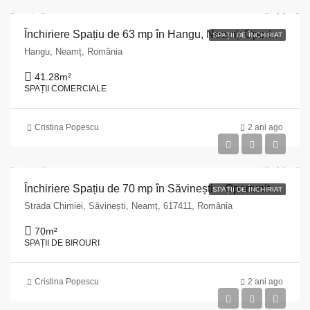
Închiriere Spațiu de 63 mp în Hangu, Neamț: Oportunitate excelentă pentru afacerea ta!
SPAȚII DE ÎNCHIRIAT
Hangu, Neamț, România
41.28
m²
SPAȚII COMERCIALE
Cristina Popescu
2 ani ago
Închiriere Spațiu de 70 mp în Săvinești – Oportunitate Excelentă!
SPAȚII DE ÎNCHIRIAT
Strada Chimiei, Săvinești, Neamț, 617411, România
70
m²
SPAȚII DE BIROURI
Cristina Popescu
2 ani ago