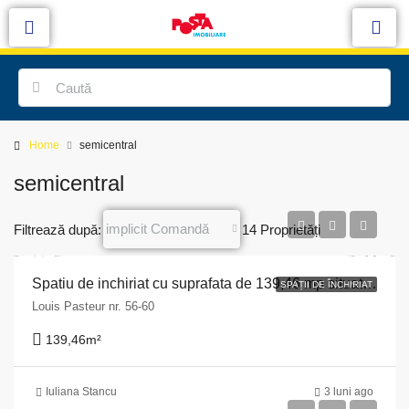
Home
semicentral
semicentral
implicit Comandă
Filtrează după:
14 Proprietăți
Spatiu de inchiriat cu suprafata de 139,46 mp situat in Mun. Cluj Napoca , Str. Louis Pasteur nr. 56-60, jud. Cluj
SPAȚII DE ÎNCHIRIAT
Louis Pasteur nr. 56-60
139,46
m²
Iuliana Stancu
3 luni ago