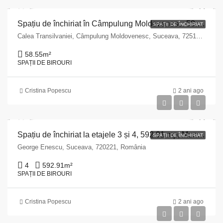
Spațiu de închiriat în Câmpulung Moldovenesc: 58.55 mp, Calea Transilvaniei nr. 82
SPAȚII DE ÎNCHIRIAT
Calea Transilvaniei, Câmpulung Moldovenesc, Suceava, 725100, România
58.55
m²
SPAȚII DE BIROURI
Cristina Popescu
2 ani ago
Spațiu de închiriat la etajele 3 și 4, 592.91 mp, Municipiul Suceava
SPAȚII DE ÎNCHIRIAT
George Enescu, Suceava, 720221, România
4
592.91
m²
SPAȚII DE BIROURI
Cristina Popescu
2 ani ago