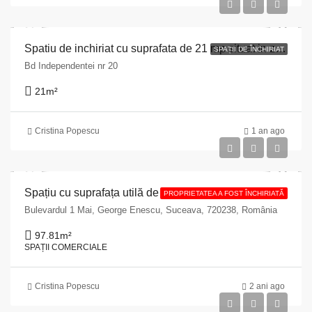
Spatiu de inchiriat cu suprafata de 21 mp situat in zona cu vad comercial in Municipiul Tragoviste, Bd IndepeIndetei nr 20, bl 7, sc C, parter, jud Dambovitam
SPAȚII DE ÎNCHIRIAT
Bd Independentei nr 20
21
m²
Cristina Popescu
1 an ago
Spațiu cu suprafața utilă de 97.81 mp situat la etajul 1 al clădirii din Municipiul Suceava, Bd. 1 Mai nr. 8, sc. F
PROPRIETATEA A FOST ÎNCHIRIATĂ
Bulevardul 1 Mai, George Enescu, Suceava, 720238, România
97.81
m²
SPAȚII COMERCIALE
Cristina Popescu
2 ani ago