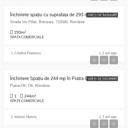
Închiriere spațiu cu suprafața de 293 mp situat în Municipiul Botoșani, str. Ion Pillat nr. 7, județul Botoșani
SPAȚII DE ÎNCHIRIAT
Strada Ion Pillat, Botoșani, 710345, România
293
m²
SPAȚII COMERCIALE
Cristina Popescu
2 ani ago
Închiriere Spațiu de 244 mp în Piatra Olt: Oportunitate excelentă pentru afacerea ta!
SPAȚII DE ÎNCHIRIAT
Piatra-Olt, Olt, România
1
244
m²
SPAȚII COMERCIALE
Iuliana Stancu
2 ani ago