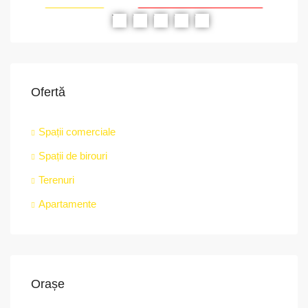
RIAT
RECOMANDATE
PROPRIETATEA A FOST ÎNCHIRIATĂ
RE
Ofertă
Spații comerciale
Spații de birouri
Terenuri
Apartamente
Orașe