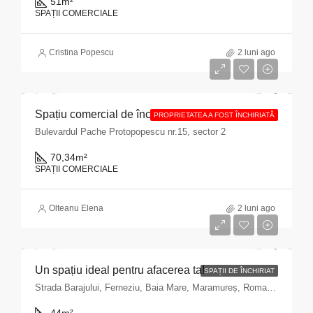
51
m²
SPAȚII COMERCIALE
Cristina Popescu
2 luni ago
Spațiu comercial de închiriat cu suprafața de 70,34 mp situat în Municipiul București, Bulevardul Pache Protopopescu, nr. 15, sector 2
PROPRIETATEA A FOST ÎNCHIRIATĂ
Bulevardul Pache Protopopescu nr.15, sector 2
70,34
m²
SPAȚII COMERCIALE
Olteanu Elena
2 luni ago
Un spațiu ideal pentru afacerea ta!
SPAȚII DE ÎNCHIRIAT
Strada Barajului, Ferneziu, Baia Mare, Maramureș, Romania