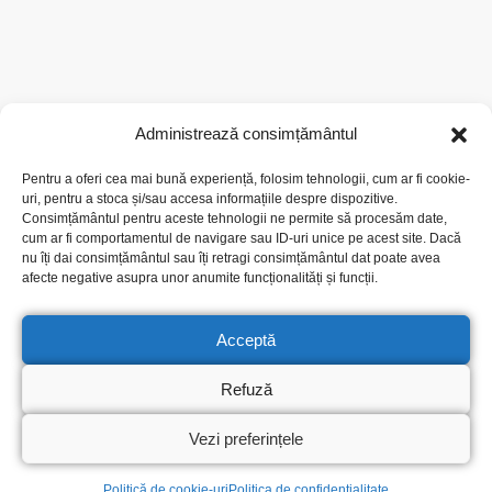
Administrează consimțământul
Pentru a oferi cea mai bună experiență, folosim tehnologii, cum ar fi cookie-
uri, pentru a stoca și/sau accesa informațiile despre dispozitive.
Consimțământul pentru aceste tehnologii ne permite să procesăm date,
cum ar fi comportamentul de navigare sau ID-uri unice pe acest site. Dacă
nu îți dai consimțământul sau îți retragi consimțământul dat poate avea
afecte negative asupra unor anumite funcționalități și funcții.
Acceptă
Refuză
Vezi preferințele
Cristina Popescu
Politică de cookie-uri
Politica de confidențialitate