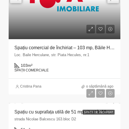
Spațiu comercial de închiriat – 103 mp, Băile Herculane
Loc. Baile Herculane, str. Piata Hecules, nr.1
103
m²
SPAȚII COMERCIALE
Cristina Pana
o săptămână ago
Spațiu cu suprafața utilă de 51 mp situat în Municipiul Pitești, str. Nicolae Bălcescu nr. 163, bloc D2, județul Argeș
SPAȚII DE ÎNCHIRIAT
strada Nicolae Balcescu 163.bloc D2