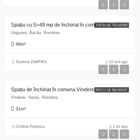
Spațiu cu S=49 mp de închiriat în comuna Ungureni, str. Principală, bl. 3, sc.A, parter , jud. Bacau
SPAȚII DE ÎNCHIRIAT
Ungureni, Bacău, România
49
m²
Teodora ZAMFIRA
10 luni ago
Spațiu de închiriat în comuna Vinderei, județul Vaslui
SPAȚII DE ÎNCHIRIAT
Vinderei, Vaslui, România
31
m²
Cristina Popescu
1 an ago