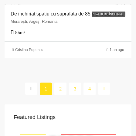
De inchiriat spatiu cu suprafata de 85 mp situat in comuna Moraresti nr. 14 A, judetul Arges
SPAȚII DE ÎNCHIRIAT
Morărești, Argeș, România
85
m²
Cristina Popescu
1 an ago
1
2
3
4
Featured Listings
VAPoint, 79, Bulevardul Ion Mihalache, Grivița, Sector 1, București, 011174, România