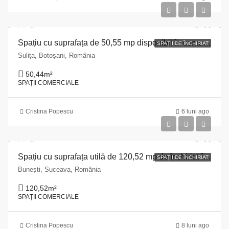
Spațiu cu suprafața de 50,55 mp disponibil în comuna Sulița, județul Botoșani.
SPAȚII DE ÎNCHIRIAT
Sulița, Botoșani, România
50,44
m²
SPAȚII COMERCIALE
Cristina Popescu
6 luni ago
Spațiu cu suprafața utilă de 120,52 mp de închiriat în comuna Bunești, județul Suceava.
SPAȚII DE ÎNCHIRIAT
Bunești, Suceava, România
120,52
m²
SPAȚII COMERCIALE
Cristina Popescu
8 luni ago