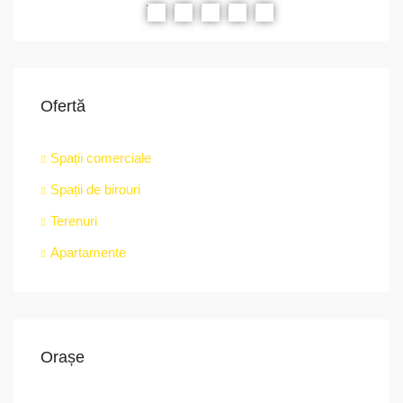
RIAT
RECOMANDATE
PROPRIETATEA A FOST ÎNCHIRIATĂ
RE
Ofertă
Spații comerciale
Spații de birouri
str.
Terenuri
Apartamente
Orașe