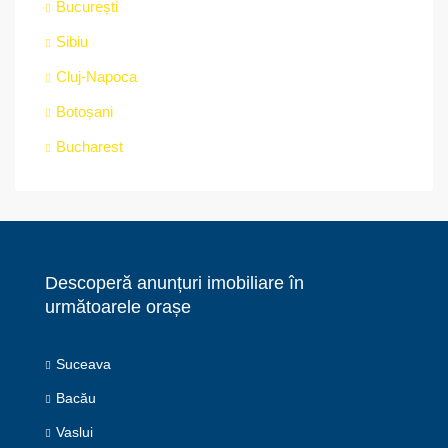
București
Sibiu
Cluj-Napoca
Botoșani
Bucharest
Descoperă anunțuri imobiliare în
următoarele orașe
Suceava
Bacău
Vaslui