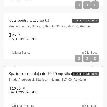
Ideal pentru afacerea ta!
SPAȚII DE ÎNCHIRIAT
Nimigea de Jos, Nimigea, Bistrița-Năsăud, 427190, Romania
25
m²
SPAȚII COMERCIALE
Iuliana Stancu
2 luni ago
Spațiu cu suprafața de 10,50 mp situat în sat Săbăoani, comuna Săbăoani, str. Progresului, bloc 1, sc. B, parter ap. 22, județul Neamă
SPAȚII DE ÎNCHIRIAT
Strada Progresului, Săbăoani, Neamț, 617400, România
10,50
m²
SPAȚII COMERCIALE
Cristina Popescu
5 luni ago