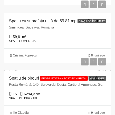
Spațiu cu suprafața utilă de 59,81 mp situat în comuna Siminicea, județul Suceava
SPAȚII DE ÎNCHIRIAT
Siminicea, Suceava, România
59,81
m²
SPAȚII COMERCIALE
Cristina Popescu
8 luni ago
Spațiu de birouri premium disponibil pentru închiriere – Bulevardul Dacia 140, București
PROPRIETATEA A FOST ÎNCHIRIATĂ
HOT OFFER
Poșta Română, 140, Bulevardul Dacia, Cartierul Armenesc, Sector 2, Bucharest, 020065, Romania
15
6294,37
m²
SPAȚII DE BIROURI
Ilie Claudiu
9 luni ago