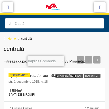
Home
centrală
centrală
implicit Comandă
Filtrează după:
33 Proprietăți
Spațiu comercial/birouri Sfântul Gheorghe
RECOMANDATE
SPAȚII DE ÎNCHIRIAT
HOT OFFER
str. 1 decembrie 1918, nr.18
584
m²
SPAȚII DE BIROURI
Cristina Cristea
2 ani ago