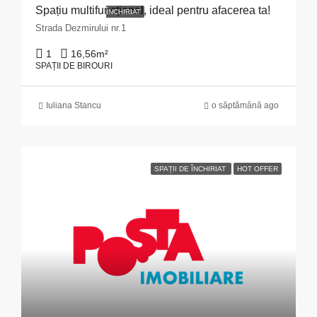
Spațiu multifuncțional, ideal pentru afacerea ta!
ÎNCHIRIAT
Strada Dezmirului nr.1
1
16,56
m²
SPAȚII DE BIROURI
Iuliana Stancu
o săptămână ago
SPAȚII DE ÎNCHIRIAT
HOT OFFER