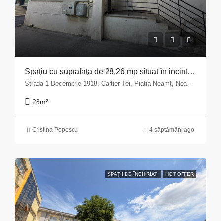
Spațiu cu suprafața de 28,26 mp situat în incinta imobilului din Municipiul Piatra Neamț, str. 1 Decembrie 1918 nr.9, bloc A14, parter județul Neamț
Strada 1 Decembrie 1918, Cartier Tei, Piatra-Neamț, Neamț, 610244, România
28
m²
Cristina Popescu
4 săptămâni ago
SPAȚII DE ÎNCHIRIAT
HOT OFFER