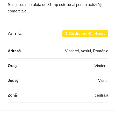
Spațiul cu suprafața de 31 mp este ideal pentru activități
comerciale.
Adresă
Deschide pe Hărți Google
Adresă
Vinderei, Vaslui, România
Oraș
Vinderei
Județ
Vaslui
Zonă
centrală