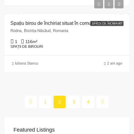
Spațiu birou de închiriat situat în comuna Rodna, str. Grăniceri, nr. 1021, județul Bistrița Năsăud
SPAȚII DE ÎNCHIRIAT
Rodna, Bistrița-Năsăud, Romania
1
116
m²
SPAȚII DE BIROURI
Iuliana Stancu
2 ani ago
1
2
3
4
Featured Listings