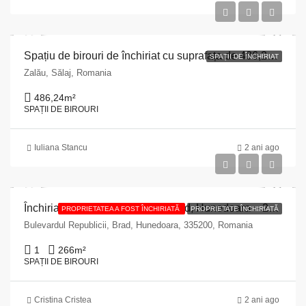
Spațiu de birouri de închiriat cu suprafața de 486,24 mp situat în Municipiul Zalău, județul Sălaj
SPAȚII DE ÎNCHIRIAT
Zalău, Sălaj, Romania
486,24
m²
SPAȚII DE BIROURI
Iuliana Stancu
2 ani ago
Închiriază spațiu comercial în Brad, Hunedoara – 266 mp, strada Republicii 2
PROPRIETATEA A FOST ÎNCHIRIATĂ
PROPRIETATE ÎNCHIRIATĂ
Bulevardul Republicii, Brad, Hunedoara, 335200, Romania
1
266
m²
SPAȚII DE BIROURI
Cristina Cristea
2 ani ago