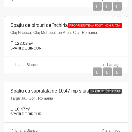
Spațiu de birouri de închiriat situat în Cluj- Napoca, str. Regele Ferdinand, nr. 33
PROPRIETATEA A FOST ÎNCHIRIATĂ
Cluj-Napoca, Cluj Metropolitan Area, Cluj, Romania
122.02
m²
SPAȚII DE BIROURI
Iuliana Stancu
1 an ago
Spațiu cu suprafața de 10,47 mp situat la etajul 1 al imobilului din Municipiul Târgu Jiu, strada Eroilor nr. 1, județul Gorj7
SPAȚII DE ÎNCHIRIAT
Târgu Jiu, Gorj, România
10,47
m²
SPAȚII DE BIROURI
Iuliana Stancu
2 ani ago