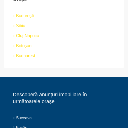
București
Sibiu
Cluj-Napoca
Botoșani
Bucharest
Descoperă anunțuri imobiliare în
următoarele orașe
Suceava
Bacău