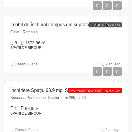
Imobil de închiriat compus din suprafața utilă de 1572,96 mp și teren cu suprafața de 463 mp situat în Municipiul Galați, str. Lahovary, nr. 6, județul Galați
SPAȚII DE ÎNCHIRIAT
Galați, Romania
9
1572,96
m²
SPAȚII DE BIROURI
Olteanu Elena
2 ani ago
Închiriere Spațiu 63,9 mp, Sector 2, Soseaua Pantelimon, București
PROPRIETATEA A FOST ÎNCHIRIATĂ
Soseaua Pantelimon, Sector 2, nr.265, bl.43
1
63,9
m²
SPAȚII DE BIROURI
Olteanu Elena
2 ani ago