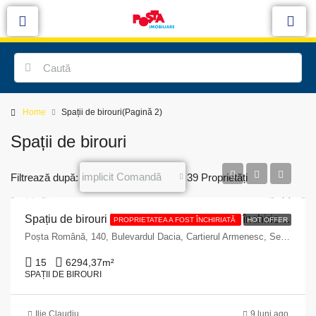
Home
Spații de birouri
(Pagină 2)
Spații de birouri
implicit Comandă
Filtrează după:
39 Proprietăți
Spațiu de birouri premium disponibil pentru închiriere – Bulevardul Dacia 140, București
PROPRIETATEA A FOST ÎNCHIRIATĂ
HOT OFFER
Poșta Română, 140, Bulevardul Dacia, Cartierul Armenesc, Sector 2, Bucharest, 020065, Romania
15
6294,37
m²
SPAȚII DE BIROURI
Ilie Claudiu
9 luni ago