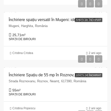
Închiriere spațiu versatil în Mugeni: ideal pentru diverse utilizări
SPAȚII DE ÎNCHIRIAT
Mugeni, Harghita, România
25,71
m²
SPAȚII DE BIROURI
Cristina Cristea
2 ani ago
Închiriere Spațiu de 55 mp în Roznov, Neamț
SPAȚII DE ÎNCHIRIAT
Strada Roznovanu, Roznov, Neamț, 617390, România
55
m²
SPAȚII DE BIROURI
Cristina Popescu
2 ani ago