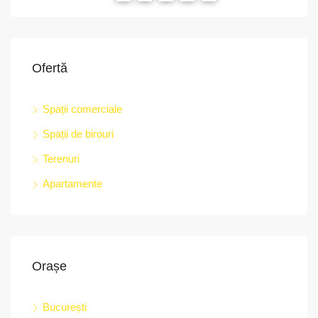
Ofertă
Spații comerciale
Spații de birouri
str.
Terenuri
Apartamente
Orașe
București