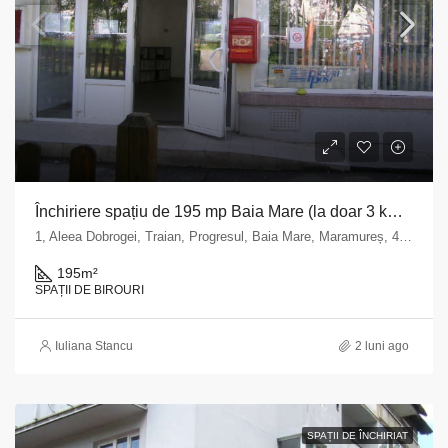
Închiriere spațiu de 195 mp Baia Mare (la doar 3 km de centru)
1, Aleea Dobrogei, Traian, Progresul, Baia Mare, Maramureș, 430191, Romania
195
m²
SPAȚII DE BIROURI
Iuliana Stancu
2 luni ago
SPAȚII DE ÎNCHIRIAT