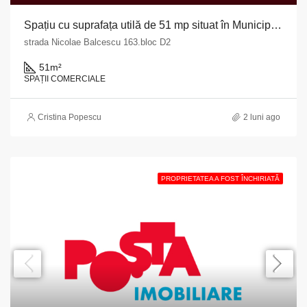
Spațiu cu suprafața utilă de 51 mp situat în Municipiul Pitești, str. Nicolae Bălcescu nr. 163, bloc D2, județul Argeș
strada Nicolae Balcescu 163.bloc D2
51
m²
SPAȚII COMERCIALE
Cristina Popescu
2 luni ago
PROPRIETATEA A FOST ÎNCHIRIATĂ