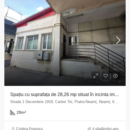
Spațiu cu suprafața de 28,26 mp situat în incinta imobilului din Municipiul Piatra Neamț, str. 1 Decembrie 1918 nr.9, bloc A14, parter județul Neamț
Strada 1 Decembrie 1918, Cartier Tei, Piatra-Neamț, Neamț, 610244, România
28
m²
Cristina Popescu
4 săptămâni ago