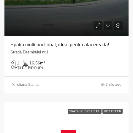
Spațiu multifuncțional, ideal pentru afacerea ta!
Strada Dezmirului nr.1
1
16,56
m²
SPAȚII DE BIROURI
Iuliana Stancu
7 zile ago
SPAȚII DE ÎNCHIRIAT
HOT OFFER