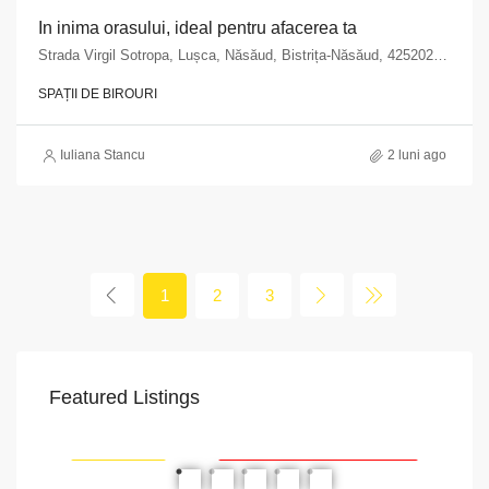
In inima orasului, ideal pentru afacerea ta
Strada Virgil Sotropa, Lușca, Năsăud, Bistrița-Năsăud, 425202, Romania
SPAȚII DE BIROURI
Iuliana Stancu
2 luni ago
1
2
3
Featured Listings
VAPoint, 79, Bulevardul Ion Mihalache, Grivița, Sector 1, București, 011174, România
RIAT
RECOMANDATE
PROPRIETATEA A FOST ÎNCHIRIATĂ
RE