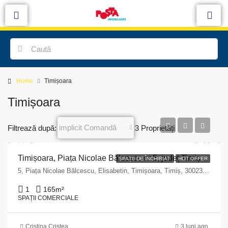
Home
Timișoara
Timișoara
implicit Comandă
Filtrează după:
3 Proprietăți
Timișoara, Piața Nicolae Bălcescu nr.5, județ Timiș – suprafață 165 mp
SPAȚII DE ÎNCHIRIAT
HOT OFFER
5, Piața Nicolae Bălcescu, Elisabetin, Timișoara, Timiș, 300236, Romania
1
165
m²
SPAȚII COMERCIALE
Cristina Cristea
3 luni ago