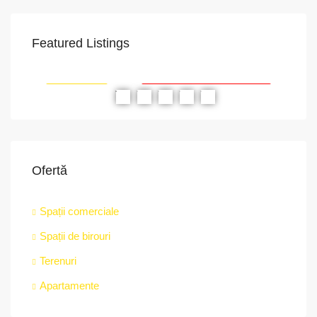
Featured Listings
VAPoint, 79, Bulevardul Ion Mihalache, Grivița, Sector 1, București, 011174, România
RIAT
RECOMANDATE
PROPRIETATEA A FOST ÎNCHIRIATĂ
RE
Ofertă
Spații comerciale
Spații de birouri
str.
Terenuri
Apartamente