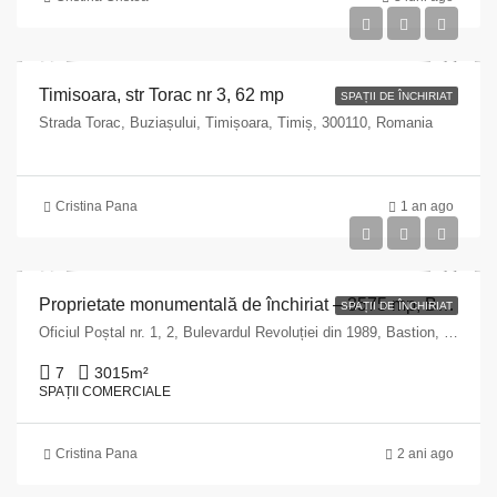
Timisoara, str Torac nr 3, 62 mp
SPAȚII DE ÎNCHIRIAT
Strada Torac, Buziașului, Timișoara, Timiș, 300110, Romania
Cristina Pana
1 an ago
Proprietate monumentală de închiriat – 3575 mp, Bld. Revoluției din 1989 Nr. 2, Timișoara
SPAȚII DE ÎNCHIRIAT
Oficiul Poștal nr. 1, 2, Bulevardul Revoluției din 1989, Bastion, Timișoara, Timiș, 300790, Romania
7
3015
m²
SPAȚII COMERCIALE
Cristina Pana
2 ani ago