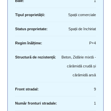
Baie:
1
Tipul proprietății:
Spații comerciale
Status proprietate:
Spații de închiriat
Regim înălțime:
P+4
Structură de rezistență:
Beton, Zidărie mixtă -
cărămidă crudă și
cărămidă arsă
Front stradal:
9
Număr fronturi stradale:
1