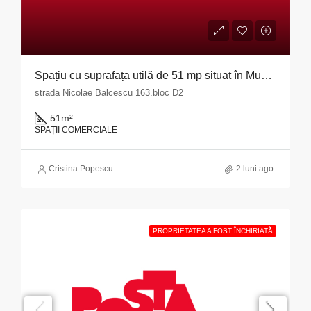
Spațiu cu suprafața utilă de 51 mp situat în Municipiul Pitești, str. Nicolae Bălcescu nr. 163, bloc D2, județul Argeș
strada Nicolae Balcescu 163.bloc D2
51
m²
SPAȚII COMERCIALE
Cristina Popescu
2 luni ago
PROPRIETATEA A FOST ÎNCHIRIATĂ