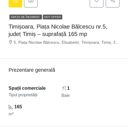
SPAȚII DE ÎNCHIRIAT
HOT OFFER
Timișoara, Piața Nicolae Bălcescu nr.5,
județ Timiș – suprafață 165 mp
5, Piața Nicolae Bălcescu, Elisabetin, Timișoara, Timiș, 300236, Romania
Prezentare generală
Spații comerciale
1
Tipul proprietății
Baie
165
m²