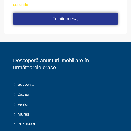
condițiile
Trimite mesaj
Descoperă anunțuri imobiliare în
următoarele orașe
Suceava
Bacău
Vaslui
Mureș
București