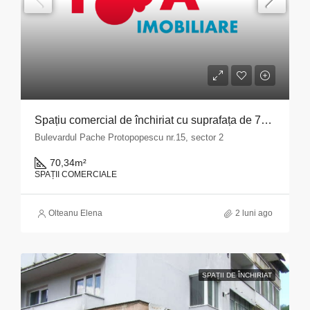
Spațiu comercial de închiriat cu suprafața de 70,34 mp situat în Municipiul București, Bulevardul Pache Protopopescu, nr. 15, sector 2
Bulevardul Pache Protopopescu nr.15, sector 2
70,34
m²
SPAȚII COMERCIALE
Olteanu Elena
2 luni ago
SPAȚII DE ÎNCHIRIAT