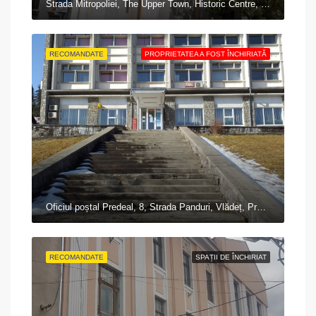
Strada Mitropoliei, The Upper Town, Historic Centre, Sibiu, 550179, Romania
RECOMANDATE
PROPRIETATEA A FOST ÎNCHIRIATĂ
Oficiul poștal Predeal, 8, Strada Panduri, Vlădeț, Predeal, Zona Metropolitană Brașov, Brașov, 505300, Romania
RECOMANDATE
SPAȚII DE ÎNCHIRIAT