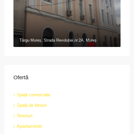
Târgu Mureș, Strada Revoluției,nr.2A, Mureș
Ofertă
Spații comerciale
Spații de birouri
Terenuri
Apartamente