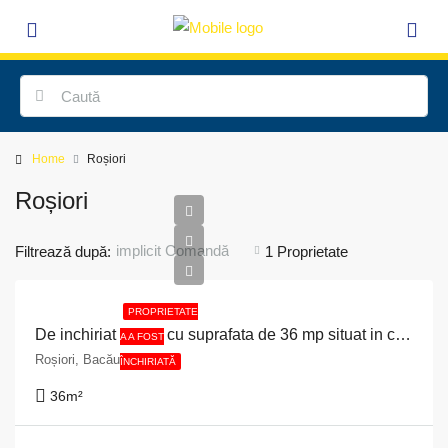
Home
Roșiori
Roșiori
implicit Comandă
Filtrează după:
1 Proprietate
PROPRIETATE
De inchiriat spatiu cu suprafata de 36 mp situat in comuna Rosiori, judetul Bacau.
A A FOST
Roșiori, Bacău, România
ÎNCHIRIATĂ
36
m²