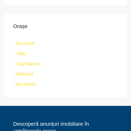
Orașe
București
Sibiu
Cluj-Napoca
Botoșani
Bucharest
Descoperă anunțuri imobiliare în
următoarele orașe