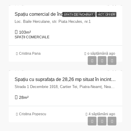
Spațiu comercial de închiriat – 103 mp, Băile Herculane
SPAȚII DE ÎNCHIRIAT
HOT OFFER
Loc. Baile Herculane, str. Piata Hecules, nr.1
103
m²
SPAȚII COMERCIALE
Cristina Pana
o săptămână ago
Spațiu cu suprafața de 28,26 mp situat în incinta imobilului din Municipiul Piatra Neamț, str. 1 Decembrie 1918 nr.9, bloc A14, parter județul Neamț
Strada 1 Decembrie 1918, Cartier Tei, Piatra-Neamț, Neamț, 610244, România
28
m²
Cristina Popescu
4 săptămâni ago