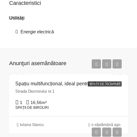
Caracteristici
Utilități
Energie electrică
Anunţuri asemănătoare
Spațiu multifuncțional, ideal pentru afacerea ta!
SPAȚII DE ÎNCHIRIAT
Strada Dezmirului nr.1
1
16,56
m²
SPAȚII DE BIROURI
Iuliana Stancu
o săptămână ago