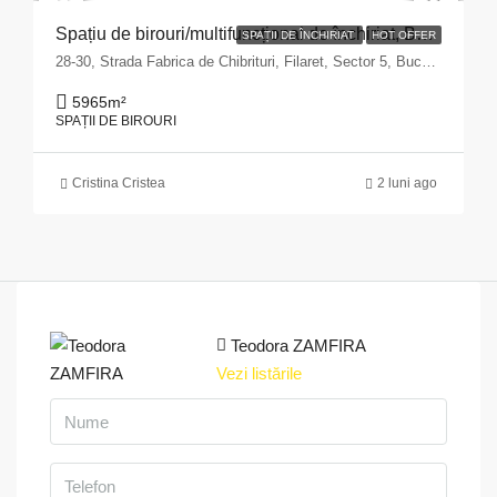
Spațiu de birouri/multifuncțional de închiriat, București, Sector 5 – zona Fabrica de Chibrituri
SPAȚII DE ÎNCHIRIAT
HOT OFFER
28-30, Strada Fabrica de Chibrituri, Filaret, Sector 5, Bucharest, 040542, Romania
5965
m²
SPAȚII DE BIROURI
Cristina Cristea
2 luni ago
Teodora ZAMFIRA
Vezi listările