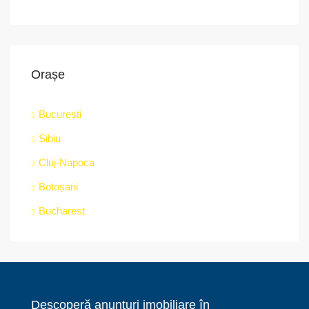
Orașe
București
Sibiu
Cluj-Napoca
Botoșani
Bucharest
Descoperă anunțuri imobiliare în