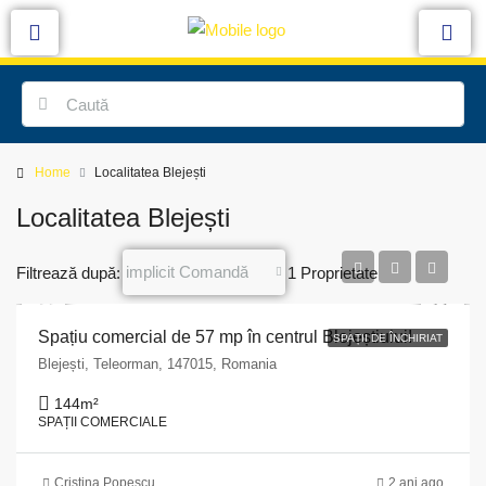
Home
Localitatea Blejești
Localitatea Blejești
implicit Comandă
Filtrează după:
1 Proprietate
Spațiu comercial de 57 mp în centrul Blejeștiului!
SPAȚII DE ÎNCHIRIAT
Blejești, Teleorman, 147015, Romania
144
m²
SPAȚII COMERCIALE
Cristina Popescu
2 ani ago