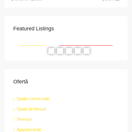
Featured Listings
VAPoint, 79, Bulevardul Ion Mihalache, Grivița, Sector 1, București, 011174, România
str.
RIAT
RECOMANDATE
PROPRIETATEA A FOST ÎNCHIRIATĂ
RE
Ofertă
Spații comerciale
Spații de birouri
Terenuri
Apartamente