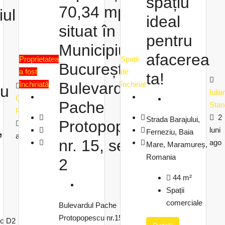
spațiu
70,34 mp
iul
ideal
situat în
pentru
Municipiul
afacerea
Proprietatea
Spații
București,
a fost
de
ta!
Bulevardul
închiriată
închiriat
cu
Iulia
Cristina
Olteanu
Pache
Stan
Popescu
Elena
2
Strada Barajului,
Protopopescu,
2 luni
2 luni
,
luni
Ferneziu, Baia
ago
ago
nr. 15, sector
ago
Mare, Maramureș,
Romania
2
44
m²
Spații
comerciale
Bulevardul Pache
Protopopescu nr.15, sector 2
oc D2