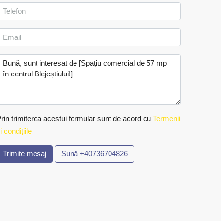
rin trimiterea acestui formular sunt de acord cu
Termenii
i condițiile
Trimite mesaj
Sună
+40736704826