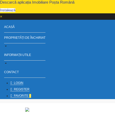
Descarcă aplicația Imobiliare Poșta Română
Instalează
×
ACASĂ
PROPRIETĂȚI DE ÎNCHIRIAT
INFORMAȚII UTILE
CONTACT
LOGIN
REGISTER
FAVORITE
0