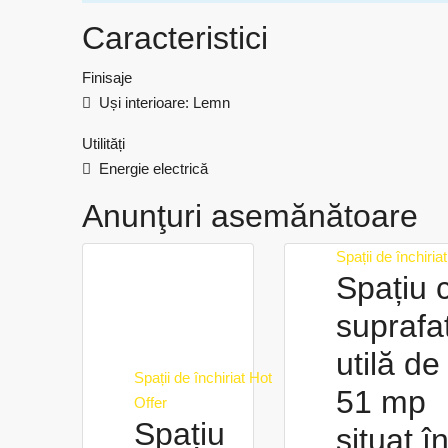
Caracteristici
Finisaje
Uși interioare: Lemn
Utilități
Energie electrică
Anunţuri asemănătoare
Spații de închiriat
Spațiu 
suprafa
utilă de
Spații de închiriat
Hot
51 mp
Offer
Spațiu
situat î