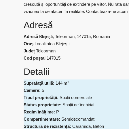
crescută și oportunități de extindere pe viitor. Nu rata ș
viziunea ta de afaceri în realitate. Contactează-ne acum 
Adresă
Adresă
Blejești, Teleorman, 147015, Romania
Oraș
Localitatea Blejești
Județ
Teleorman
Cod poștal
147015
Detalii
Suprafață utilă:
144 m²
Camere:
5
Tipul proprietății:
Spații comerciale
Status proprietate:
Spații de închiriat
Regim înălțime:
P
Compartimentare:
Semidecomandat
Structură de rezistență:
Cărămidă, Beton