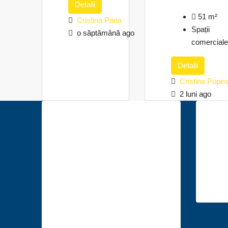
Detalii
51
m²
Cristina Pana
Spații
o săptămână ago
comerciale
Detalii
Cristina Pope
2 luni ago
Descoperă
Co
anunțuri
Mun
imobiliare în
140, 
următoarele
im
orașe
Suceava
Bacău