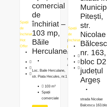
comercial
Municip
de
Pitești,
închiriat –
Spații
str.
de
Spații
103 mp,
Nicolae
închiriat
de
Băile
Hot
închiriat
Cristina
Bălces
Offer
Pana
Herculane
nr. 163,
o
săptămână
bloc D2
ago
județul
Loc. Baile Herculane,
str. Piata Hecules, nr.1
Argeș
103
m²
Spații
comerciale
strada Nicolae
Balcescu 163.bl