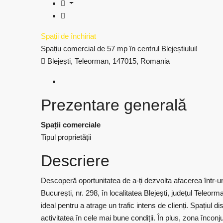
Spații de închiriat
Spațiu comercial de 57 mp în centrul Blejeștiului!
Blejești, Teleorman, 147015, Romania
Prezentare generală
Spații comerciale
Tipul proprietății
Descriere
Descoperă oportunitatea de a-ți dezvolta afacerea într-u
București, nr. 298, în localitatea Blejești, județul Teleorm
ideal pentru a atrage un trafic intens de clienți. Spațiul d
activitatea în cele mai bune condiții. În plus, zona înconju