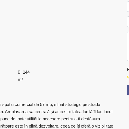
P
144
ș
m²
n spațiu comercial de 57 mp, situat strategic pe strada
an. Amplasarea sa centrală și accesibilitatea facilă îl fac locul
ispune de toate utilitățile necesare pentru a-ți desfășura
rătoare este în plină dezvoltare, ceea ce îți oferă o vizibilitate