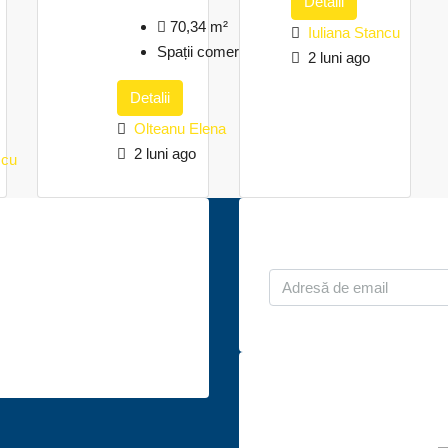
Detalii
70,34
m²
Iuliana Stancu
Spații comerciale
2 luni ago
Detalii
Olteanu Elena
2 luni ago
scu
ntactează-ne
Abonează-te l
. București, Bd. Dacia, nr.
Sectorul 2
obiliare@ro.post