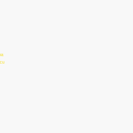
na
cu