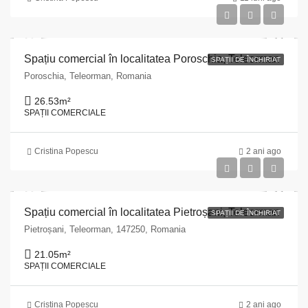
Spațiu comercial în localitatea Poroschia, Teleorman
SPAȚII DE ÎNCHIRIAT
Poroschia, Teleorman, Romania
26.53
m²
SPAȚII COMERCIALE
Cristina Popescu
2 ani ago
Spațiu comercial în localitatea Pietroșani, Teleorman
SPAȚII DE ÎNCHIRIAT
Pietroșani, Teleorman, 147250, Romania
21.05
m²
SPAȚII COMERCIALE
Cristina Popescu
2 ani ago