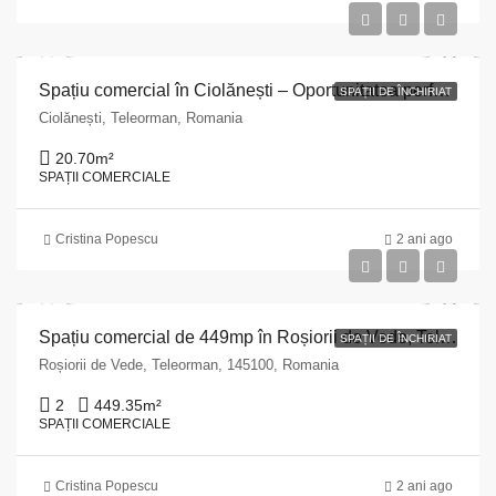
Spațiu comercial în Ciolănești – Oportunitatea perfectă!
SPAȚII DE ÎNCHIRIAT
Ciolănești, Teleorman, Romania
20.70
m²
SPAȚII COMERCIALE
Cristina Popescu
2 ani ago
Spațiu comercial de 449mp în Roșiorii de Vede, Teleorman
SPAȚII DE ÎNCHIRIAT
Roșiorii de Vede, Teleorman, 145100, Romania
2
449.35
m²
SPAȚII COMERCIALE
Cristina Popescu
2 ani ago