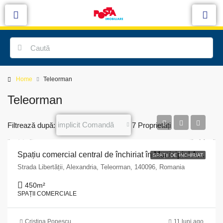
Home
Teleorman
Teleorman
implicit Comandă
Filtrează după:
7 Proprietăți
Spațiu comercial central de închiriat în Municipiul Alexandria str.Libertății bl L4 parter în suprafață utilă de 450 mp
SPAȚII DE ÎNCHIRIAT
Strada Libertății, Alexandria, Teleorman, 140096, Romania
450
m²
SPAȚII COMERCIALE
Cristina Popescu
11 luni ago