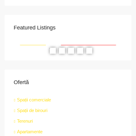
Featured Listings
VAPoint, 79, Bulevardul Ion Mihalache, Grivița, Sector 1, București, 011174, România
str.
RIAT
RECOMANDATE
PROPRIETATEA A FOST ÎNCHIRIATĂ
RE
Ofertă
Spații comerciale
Spații de birouri
Terenuri
Apartamente