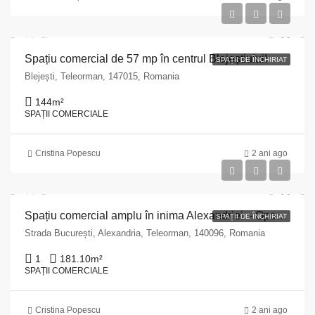
Spațiu comercial de 57 mp în centrul Blejeștiului!
SPAȚII DE ÎNCHIRIAT
Blejești, Teleorman, 147015, Romania
144
m²
SPAȚII COMERCIALE
Cristina Popescu
2 ani ago
Spațiu comercial amplu în inima Alexandriei – Oportunitatea de a vă extinde afacerea!
SPAȚII DE ÎNCHIRIAT
Strada București, Alexandria, Teleorman, 140096, Romania
1
181.10
m²
SPAȚII COMERCIALE
Cristina Popescu
2 ani ago