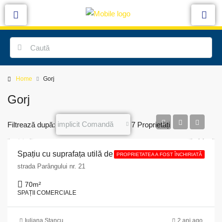
Home
Gorj
Gorj
implicit Comandă
Filtrează după:
7 Proprietăți
Spațiu cu suprafața utilă de 70 mp situat în imobilul din Oraș Bumbești Jiu, str. Parângului nr. 21, județul Gorj
PROPRIETATEA A FOST ÎNCHIRIATĂ
strada Parângului nr. 21
70
m²
SPAȚII COMERCIALE
Iuliana Stancu
2 ani ago