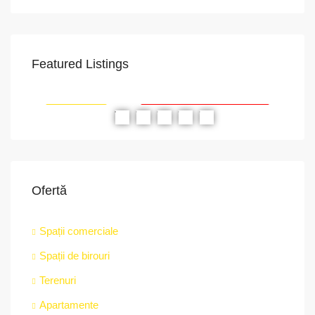
Featured Listings
VAPoint, 79, Bulevardul Ion Mihalache, Grivița, Sector 1, București, 011174, România
str.
RIAT
RECOMANDATE
PROPRIETATEA A FOST ÎNCHIRIATĂ
RE
Ofertă
Spații comerciale
Spații de birouri
Terenuri
Apartamente