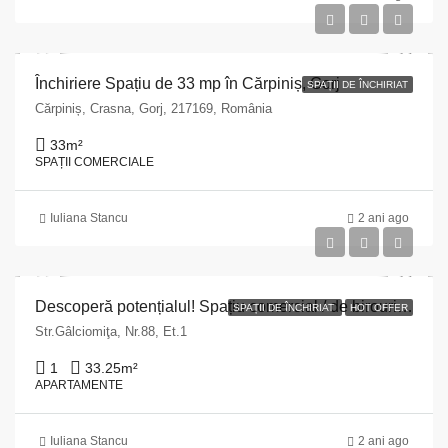
Închiriere Spațiu de 33 mp în Cărpiniș, Gorj
SPAȚII DE ÎNCHIRIAT
Cărpiniș, Crasna, Gorj, 217169, România
33
m²
SPAȚII COMERCIALE
Iuliana Stancu
2 ani ago
Descoperă potențialul! Spațiu comercial / de birouri / apartament de 33.25 mp în inima Comunei Runcu, Gorj
SPAȚII DE ÎNCHIRIAT
HOT OFFER
Str.Gâlciomiţa, Nr.88, Et.1
1
33.25
m²
APARTAMENTE
Iuliana Stancu
2 ani ago