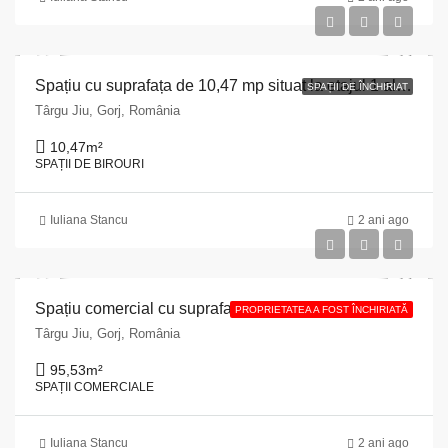
Spațiu cu suprafața de 10,47 mp situat la etajul 1 al imobilului din Municipiul Târgu Jiu, strada Eroilor nr. 1, județul Gorj7
SPAȚII DE ÎNCHIRIAT
Târgu Jiu, Gorj, România
10,47
m²
SPAȚII DE BIROURI
Iuliana Stancu
2 ani ago
Spațiu comercial cu suprafața utilă de 95,53 mp situat în Municipiul Târgu Jiu, str. Unirii n3. 6, județul Gorj
PROPRIETATEA A FOST ÎNCHIRIATĂ
Târgu Jiu, Gorj, România
95,53
m²
SPAȚII COMERCIALE
Iuliana Stancu
2 ani ago