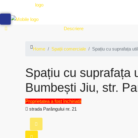
Descriere
Home
Spații comerciale
Spațiu cu suprafața util
Spațiu cu suprafața u
Bumbești Jiu, str. Pa
Proprietatea a fost închiriată
strada Parângului nr. 21