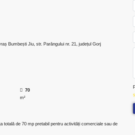
Oraș Bumbești Jiu, str. Parângului nr. 21, județul Gorj
P
70
ș
m²
a totală de 70 mp pretabil pentru activități comerciale sau de