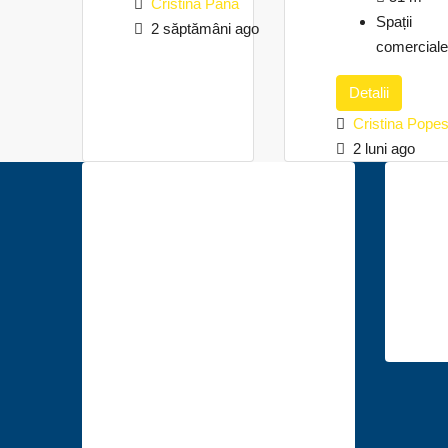
Cristina Pana
Spații
2 săptămâni ago
comerciale
Detalii
Cristina Pope
2 luni ago
Descoperă
Co
anunțuri
Mun
imobiliare în
140, 
următoarele
im
orașe
Suceava
Bacău
Vaslui