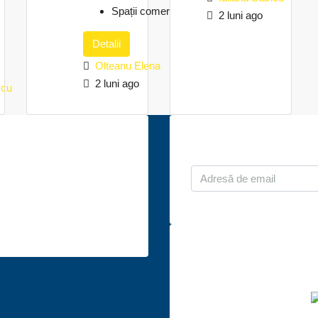
Spații comerciale
2 luni ago
Detalii
Olteanu Elena
2 luni ago
scu
ntactează-ne
Abonează-te l
. București, Bd. Dacia, nr.
Sectorul 2
obiliare@ro.post