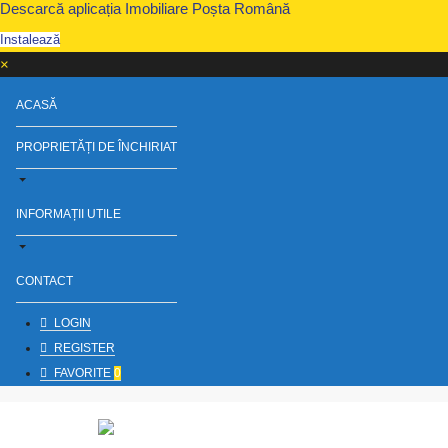
Descarcă aplicația Imobiliare Poșta Română
Instalează
×
ACASĂ
PROPRIETĂȚI DE ÎNCHIRIAT
INFORMAȚII UTILE
CONTACT
LOGIN
REGISTER
FAVORITE
0