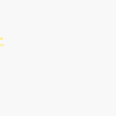
na
cu