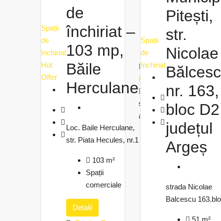
de
Pitești,
închiriat –
Spații
str.
de
Spații
103 mp,
Nicolae
închiriat
de
Băile
Hot
închiriat
Cristina
Bălces
Offer
Pana
Herculane
nr. 163,
2
săptămâni
bloc D2
ago
județul
Loc. Baile Herculane,
str. Piata Hecules, nr.1
Argeș
103
m²
Spații
comerciale
strada Nicolae
Balcescu 163.bl
Detalii
51
m²