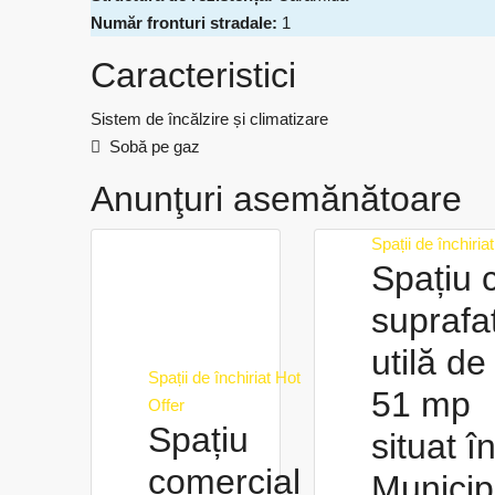
Număr fronturi stradale:
1
Caracteristici
Sistem de încălzire și climatizare
Sobă pe gaz
Anunţuri asemănătoare
Spații de închiriat
Spațiu 
suprafa
utilă de
Spații de închiriat
Hot
51 mp
Offer
Spațiu
situat î
comercial
Municip