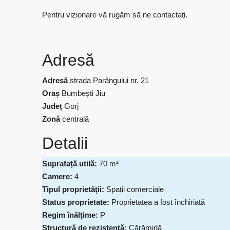
Pentru vizionare vă rugăm să ne contactați.
Adresă
Adresă
strada Parângului nr. 21
Oraș
Bumbești Jiu
Județ
Gorj
Zonă
centrală
Detalii
Suprafață utilă:
70 m²
Camere:
4
Tipul proprietății:
Spații comerciale
Status proprietate:
Proprietatea a fost închiriată
Regim înălțime:
P
Structură de rezistență:
Cărămidă