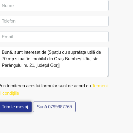
rin trimiterea acestui formular sunt de acord cu
Termenii
i condițiile
Trimite mesaj
Sună
0799887769