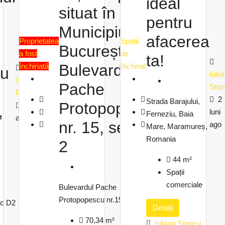
ideal
situat în
pentru
Municipiul
afacerea
Proprietatea
Spații
București,
a fost
de
ta!
Bulevardul
închiriată
închiriat
cu
Iulia
Cristina
Olteanu
Pache
Stan
Popescu
Elena
2
Strada Barajului,
Protopopescu,
2 luni
2 luni
,
luni
Ferneziu, Baia
ago
ago
nr. 15, sector
ago
Mare, Maramureș,
Romania
2
44
m²
Spații
comerciale
Bulevardul Pache
Protopopescu nr.15, sector 2
oc D2
Detalii
70,34
m²
Iuliana Stancu