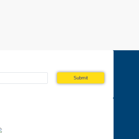
a Newsletter
Submit
În parteneriat cu: