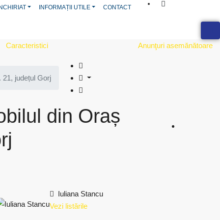
NCHIRIAT
INFORMAȚII UTILE
CONTACT
Caracteristici
Anunţuri asemănătoare
 21, județul Gorj
obilul din Oraș
rj
Iuliana Stancu
Vezi listările