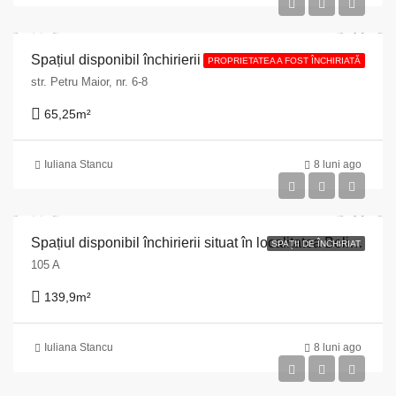
Spațiul disponibil închirierii situat în Cluj-Napoca, str. Petru Maior, nr. 6-8, jud. Cluj
PROPRIETATEA A FOST ÎNCHIRIATĂ
str. Petru Maior, nr. 6-8
65,25
m²
Iuliana Stancu
8 luni ago
Spațiul disponibil închirierii situat în localitatea Beliș nr. 105A, jud. Cluj
SPAȚII DE ÎNCHIRIAT
105 A
139,9
m²
Iuliana Stancu
8 luni ago