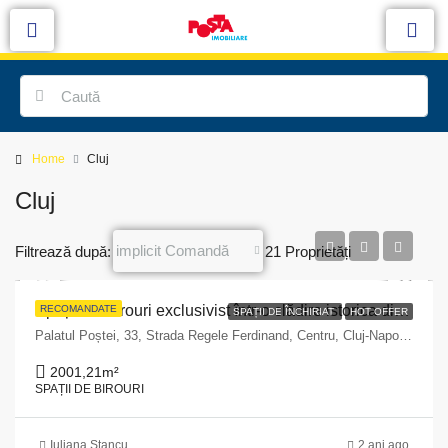
Home
Cluj
Cluj
implicit Comandă
Filtrează după:
21 Proprietăți
Spațiu de birouri exclusivist într-o clădire istorica din Cluj-Napoca, strada Regele Ferdinand
RECOMANDATE
SPAȚII DE ÎNCHIRIAT
HOT OFFER
Palatul Poștei, 33, Strada Regele Ferdinand, Centru, Cluj-Napoca, Zona Metropolitană Cluj, Cluj, 400110, România
2001,21
m²
SPAȚII DE BIROURI
Iuliana Stancu
2 ani ago