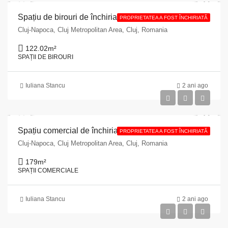
Spațiu de birouri de închiriat situat în Cluj- Napoca, str. Regele Ferdinand, nr. 33
PROPRIETATEA A FOST ÎNCHIRIATĂ
Cluj-Napoca, Cluj Metropolitan Area, Cluj, Romania
122.02
m²
SPAȚII DE BIROURI
Iuliana Stancu
2 ani ago
Spațiu comercial de închiriat situat în Municipiul Cluj Napoca, str. Aurel Vlaicu, nr. 3, bl. R2, județul Cluj
PROPRIETATEA A FOST ÎNCHIRIATĂ
Cluj-Napoca, Cluj Metropolitan Area, Cluj, Romania
179
m²
SPAȚII COMERCIALE
Iuliana Stancu
2 ani ago