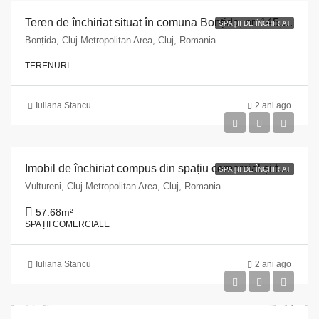
Teren de închiriat situat în comuna Bonțida, nr. 145, județul Cluj
SPAȚII DE ÎNCHIRIAT
Bonțida, Cluj Metropolitan Area, Cluj, Romania
TERENURI
Iuliana Stancu
2 ani ago
Imobil de închiriat compus din spațiu comercial și teren situat în comuna Vultureni, nr. 142, județul Cluj
SPAȚII DE ÎNCHIRIAT
Vultureni, Cluj Metropolitan Area, Cluj, Romania
57.68
m²
SPAȚII COMERCIALE
Iuliana Stancu
2 ani ago