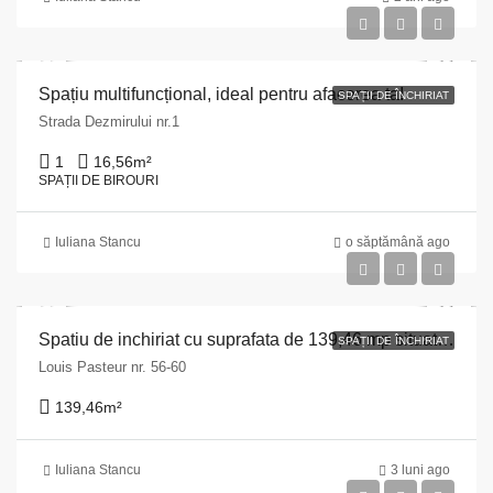
Spațiu multifuncțional, ideal pentru afacerea ta!
SPAȚII DE ÎNCHIRIAT
Strada Dezmirului nr.1
1
16,56
m²
SPAȚII DE BIROURI
Iuliana Stancu
o săptămână ago
Spatiu de inchiriat cu suprafata de 139,46 mp situat in Mun. Cluj Napoca , Str. Louis Pasteur nr. 56-60, jud. Cluj
SPAȚII DE ÎNCHIRIAT
Louis Pasteur nr. 56-60
139,46
m²
Iuliana Stancu
3 luni ago