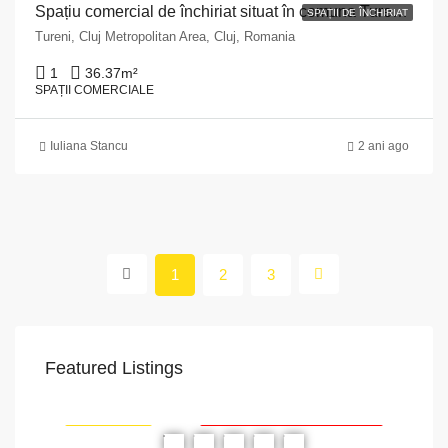
Spațiu comercial de închiriat situat în comuna Tureni, nr. 251, județul Cluj
SPAȚII DE ÎNCHIRIAT
Tureni, Cluj Metropolitan Area, Cluj, Romania
1
36.37
m²
SPAȚII COMERCIALE
Iuliana Stancu
2 ani ago
1
2
3
Featured Listings
VAPoint, 79, Bulevardul Ion Mihalache, Grivița, Sector 1, București, 011174, România
str.
RIAT
RECOMANDATE
PROPRIETATEA A FOST ÎNCHIRIATĂ
RE