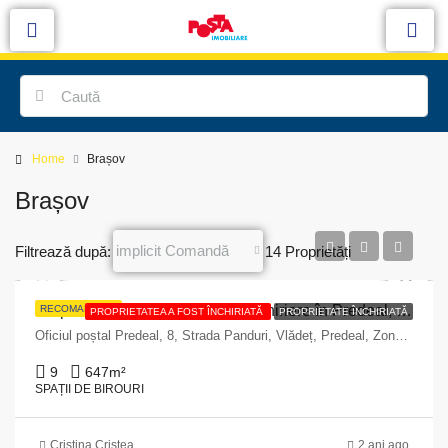
Home
Brașov
Brașov
implicit Comandă
Filtrează după:
14 Proprietăți
Proprietate de 550 mp pentru închiriere în Predeal, Strada Panduri nr. 8
RECOMANDATE
PROPRIETATEA A FOST ÎNCHIRIATĂ
PROPRIETATE ÎNCHIRIATĂ
Oficiul poștal Predeal, 8, Strada Panduri, Vlădeț, Predeal, Zona Metropolitană Brașov, Brașov, 505300, Romania
9
647
m²
SPAȚII DE BIROURI
Cristina Cristea
2 ani ago