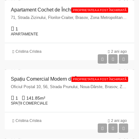
Apartament Cochet de Închiriat în Brașov, Strada Zizinului nr. 71
PROPRIETATEA A FOST ÎNCHIRIATĂ
71, Strada Zizinului, Florilor-Craiter, Brasov, Zona Metropolitană Brașov, Brașov, 500620, Romania
1
APARTAMENTE
Cristina Cristea
2 ani ago
Spațiu Comercial Modern de Închiriat în Brașov, Strada Prunului nr. 56
PROPRIETATEA A FOST ÎNCHIRIATĂ
Oficiul Poștal 10, 56, Strada Prunului, Noua-Dârste, Brasov, Zona Metropolitană Brașov, Brașov, 500536, Romania
1
141.85
m²
SPAȚII COMERCIALE
Cristina Cristea
2 ani ago