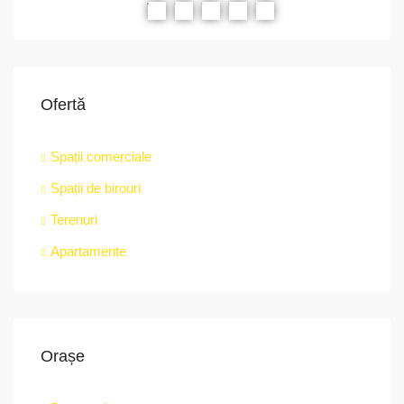
RIAT
RECOMANDATE
PROPRIETATEA A FOST ÎNCHIRIATĂ
RE
Ofertă
Spații comerciale
Spații de birouri
Terenuri
Apartamente
Orașe