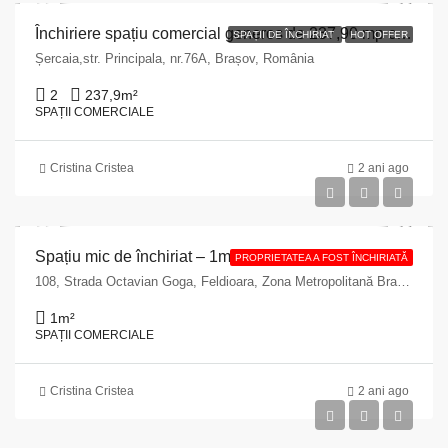
Închiriere spațiu comercial generos de 237,90 mp cu Teren de 500 mp în centrul localității Șercaia”
SPAȚII DE ÎNCHIRIAT
HOT OFFER
Șercaia,str. Principala, nr.76A, Brașov, România
2
237,9
m²
SPAȚII COMERCIALE
Cristina Cristea
2 ani ago
Spațiu mic de închiriat – 1mp, Strada Octavian Goga nr. 108, Feldioara, Brașov
PROPRIETATEA A FOST ÎNCHIRIATĂ
108, Strada Octavian Goga, Feldioara, Zona Metropolitană Brașov, Brașov, 527100, Romania
1
m²
SPAȚII COMERCIALE
Cristina Cristea
2 ani ago