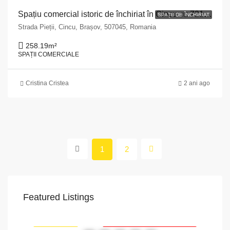
Spațiu comercial istoric de închiriat în Cincu cu 721 mp de teren, Strada Pieții nr. 255
SPAȚII DE ÎNCHIRIAT
Strada Pieții, Cincu, Brașov, 507045, Romania
258.19
m²
SPAȚII COMERCIALE
Cristina Cristea
2 ani ago
1
2
Featured Listings
VAPoint, 79, Bulevardul Ion Mihalache, Grivița, Sector 1, București, 011174, România
str.