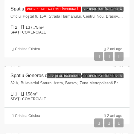
Spațiu Comercial de Închiriat în Brașov, Strada Hărmanului nr. 15 A
PROPRIETATEA A FOST ÎNCHIRIATĂ
PROPRIETATE ÎNCHIRIATĂ
Oficiul Poștal 9, 15A, Strada Hărmanului, Centrul Nou, Brasov, Zona Metropolitană Brașov, Brașov, 500580, Romania
2
137.75
m²
SPAȚII COMERCIALE
Cristina Cristea
2 ani ago
Spațiu Generos de Închiriat în Brașov, Strada Saturn nr. 32 A
SPAȚII DE ÎNCHIRIAT
PROPRIETATE ÎNCHIRIATĂ
32 A, Bulevardul Saturn, Astra, Brasov, Zona Metropolitană Brașov, Brașov, 500342, Romania
1
158
m²
SPAȚII COMERCIALE
Cristina Cristea
2 ani ago