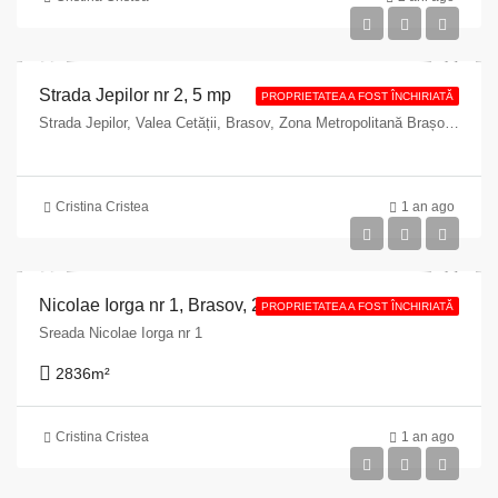
Strada Jepilor nr 2, 5 mp
PROPRIETATEA A FOST ÎNCHIRIATĂ
Strada Jepilor, Valea Cetății, Brasov, Zona Metropolitană Brașov, Brașov, 500255, Romania
Cristina Cristea
1 an ago
Nicolae Iorga nr 1, Brasov, 2836 mp
PROPRIETATEA A FOST ÎNCHIRIATĂ
Sreada Nicolae Iorga nr 1
2836
m²
Cristina Cristea
1 an ago