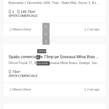
Bulevardul 1 Decembrie 1918, Titan - Balta Albă, Sector 3, Bucharest, 032433, Romania
1
145.75
m²
SPAȚII COMERCIALE
Olteanu Elena
2 ani ago
SPAȚII
Spațiu comercial de 73mp pe Șoseaua Mihai Bravu, București
DE
Oficiul Poștal 77, 380-382, Șoseaua Mihai Bravu, Dudeşti, Sector 3, București, 030324, România
ÎNCHIRIAT
73
m²
SPAȚII COMERCIALE
Olteanu Elena
2 ani ago