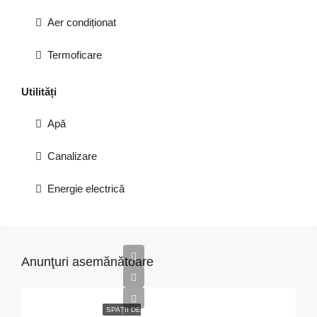
Aer condiționat
Termoficare
Utilități
Apă
Canalizare
Energie electrică
Anunţuri asemănătoare
SPAȚII DE