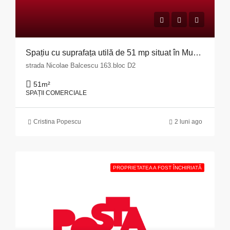
Spațiu cu suprafața utilă de 51 mp situat în Municipiul Pitești, str. Nicolae Bălcescu nr. 163, bloc D2, județul Argeș
strada Nicolae Balcescu 163.bloc D2
51
m²
SPAȚII COMERCIALE
Cristina Popescu
2 luni ago
PROPRIETATEA A FOST ÎNCHIRIATĂ