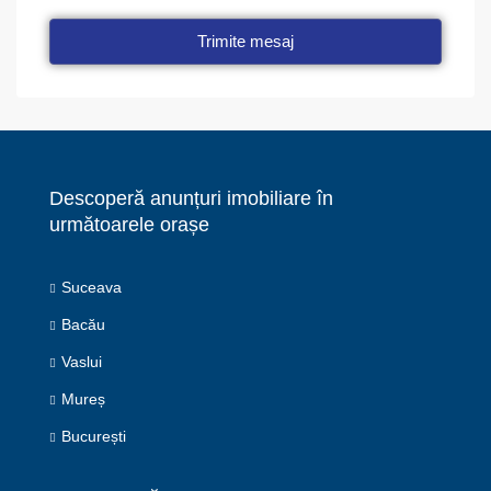
Trimite mesaj
Descoperă anunțuri imobiliare în
următoarele orașe
Suceava
Bacău
Vaslui
Mureș
București