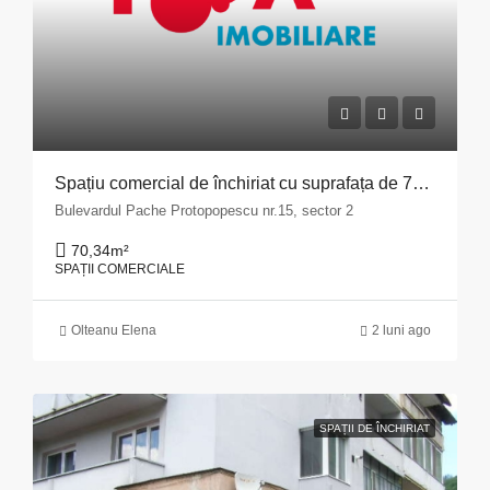
Spațiu comercial de închiriat cu suprafața de 70,34 mp situat în Municipiul București, Bulevardul Pache Protopopescu, nr. 15, sector 2
Bulevardul Pache Protopopescu nr.15, sector 2
70,34
m²
SPAȚII COMERCIALE
Olteanu Elena
2 luni ago
SPAȚII DE ÎNCHIRIAT