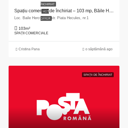
ÎNCHIRIAT
Spațiu comercial de închiriat – 103 mp, Băile Herculane
HOT
Loc. Baile Herculane, str. Piata Hecules, nr.1
OFFER
103
m²
SPAȚII COMERCIALE
Cristina Pana
o săptămână ago
SPAȚII DE ÎNCHIRIAT