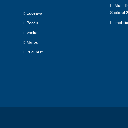
Mun. Buc
Sectorul 
Suceava
imobili
Bacău
Vaslui
Mureș
București