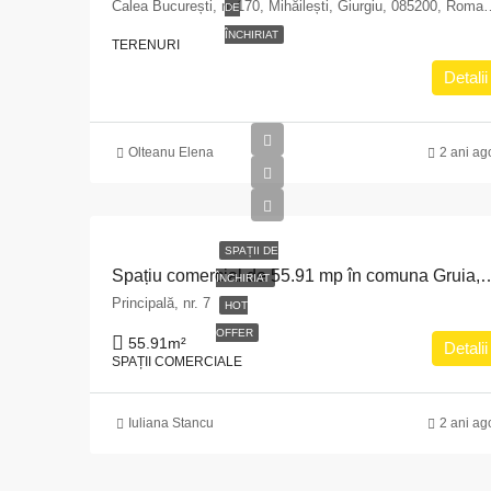
Calea București, nr.170, Mihăile
DE
ÎNCHIRIAT
TERENURI
Detalii
Olteanu Elena
2 ani ag
SPAȚII DE
Spațiu comercial de 55.91 mp în comuna Gruia, jud. Mehedinți: Locaț
ÎNCHIRIAT
Principală, nr. 7
HOT
OFFER
55.91
m²
Detalii
SPAȚII COMERCIALE
Iuliana Stancu
2 ani ag