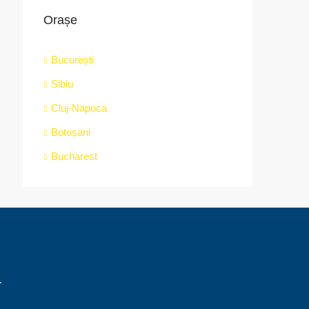
Orașe
București
Sibiu
Cluj-Napoca
Botoșani
Bucharest
r