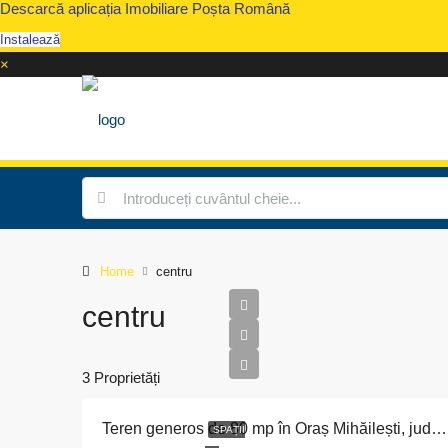
Descarcă aplicația Imobiliare Poșta Română
Instalează
×
Home
centru
centru
3 Proprietăți
Teren generos de 80 mp în Oraș Mihăilești, județul Giurgiu – Investiție ideală!
SPAȚII