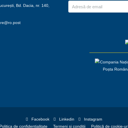
urești, Bd. Dacia, nr. 140,
2
are@ro.post
Facebook
Linkedin
Instagram
Politica de confidențialitate
Termeni și condiții
Politică de cookie-ur