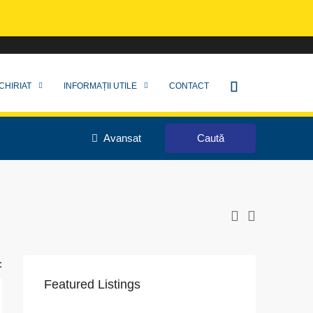
CHIRIAT
INFORMAȚII UTILE
CONTACT
Avansat
Caută
:
Featured Listings
VAPoint, 79, Bulevardul Ion Mihalache, Grivița, Sector 1, București, 011174, România
str. 1 decembrie 1918, nr.18