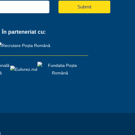
Submit
În parteneriat cu:
i