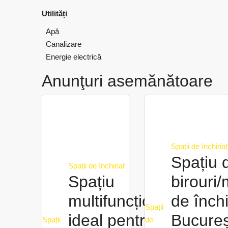
Utilități
Apă
Canalizare
Energie electrică
Anunţuri asemănătoare
Spații de închiria
Spațiu 
Spații de închiriat
Spațiu
birouri/
multifuncțional,
de închi
Spații
ideal pentru
Bucureș
Spații
de