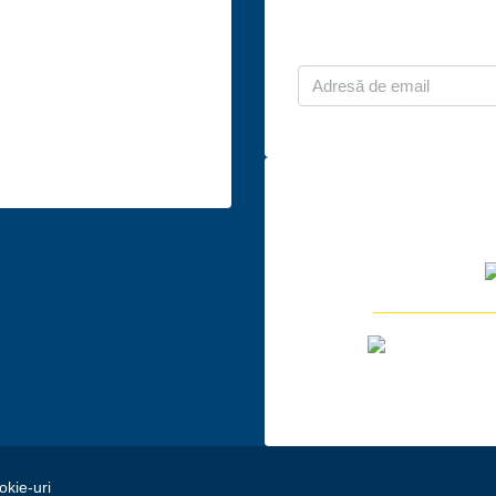
ntactează-ne
Abonează-te l
 București, Bd. Dacia, nr.
Sectorul 2
iliare@ro.post
okie-uri