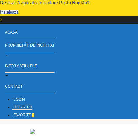
Descarcă aplicația Imobiliare Poșta Română
Instalează
×
ACASĂ
PROPRIETĂȚI DE ÎNCHIRIAT
INFORMAȚII UTILE
CONTACT
LOGIN
REGISTER
FAVORITE
0