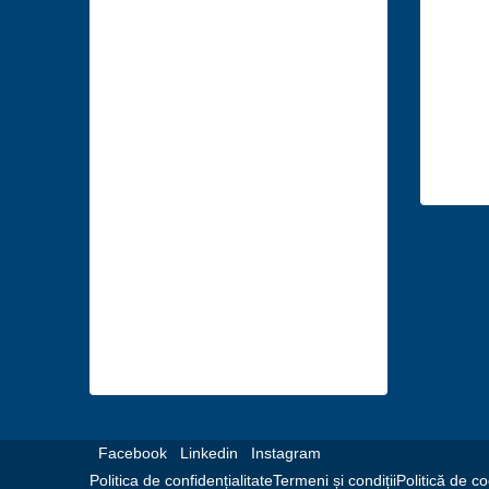
Descoperă
Co
anunțuri
Mun.
imobiliare în
140, 
următoarele
imob
orașe
Suceava
Bacău
Vaslui
Mureș
București
Facebook
Linkedin
Instagram
Politica de confidențialitate
Termeni și condiții
Politică de co