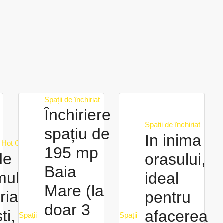
Spații de închiriat
Închiriere
Spații de închiriat
spațiu de
In inima
t
Hot Offer
195 mp
de
orasului,
Baia
multifuncțional
ideal
Mare (la
riat,
pentru
doar 3
ti, Sector 5 –
afacerea
Spații
Spații