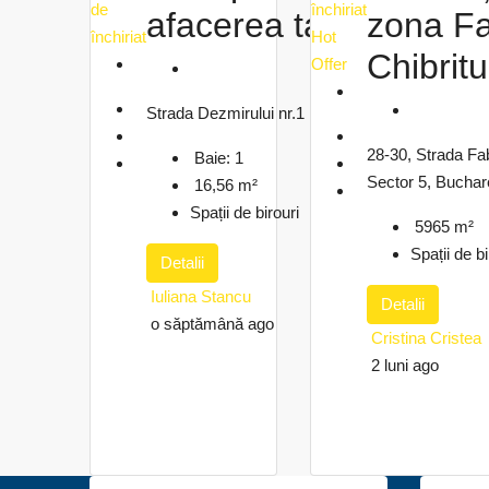
de
închiriat
afacerea ta!
zona Fa
închiriat
Hot
Iuliana
Chibritu
Offer
Stancu
o
Strada Dezmirului nr.1
săptămână
ago
28-30, Strada Fabr
Baie:
1
Sector 5, Bucha
16,56
m²
Spații de birouri
5965
m²
Spații de bi
Detalii
Iuliana Stancu
Detalii
o săptămână ago
Cristina Cristea
2 luni ago