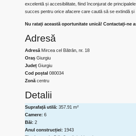
excelentă și accesibilitate, fiind înconjurat de principalel
succes pentru orice afacere care caută să se extindă și 
Nu ratați această oportunitate unică! Contactați-ne 
Adresă
Adresă
Mircea cel Bătrân, nr. 18
Oraș
Giurgiu
Județ
Giurgiu
Cod poștal
080034
Zonă
centru
Detalii
Suprafață utilă:
357.91 m²
Camere:
6
Băi:
2
Anul construcției:
1943