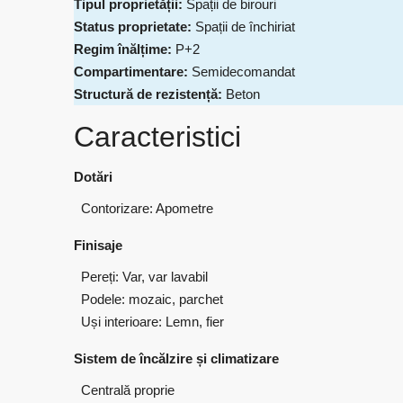
Tipul proprietății:
Spații de birouri
Status proprietate:
Spații de închiriat
Regim înălțime:
P+2
Compartimentare:
Semidecomandat
Structură de rezistență:
Beton
Caracteristici
Dotări
Contorizare: Apometre
Finisaje
Pereți: Var, var lavabil
Podele: mozaic, parchet
Uși interioare: Lemn, fier
Sistem de încălzire și climatizare
Centrală proprie