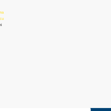
ana
cu
ni