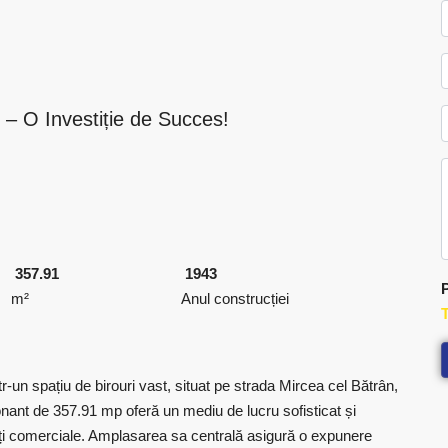
i – O Investiție de Succes!
357.91
1943
P
m²
Anul construcției
T
r-un spațiu de birouri vast, situat pe strada Mircea cel Bătrân,
ionant de 357.91 mp oferă un mediu de lucru sofisticat și
ități comerciale. Amplasarea sa centrală asigură o expunere