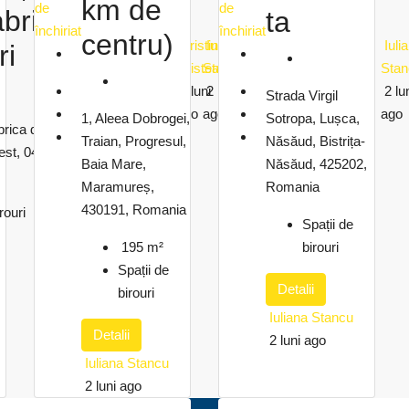
km de
de
de
brica de
ta
închiriat
închiriat
centru)
Cristina
Iuliana
Iuli
ri
Cristea
Stancu
Stan
2 luni
2 luni
2 lu
Strada Virgil
ago
ago
ago
Sotropa, Lușca,
1, Aleea Dobrogei,
ica de Chibrituri, Filaret,
Năsăud, Bistrița-
Traian, Progresul,
rest, 040542, Romania
Năsăud, 425202,
Baia Mare,
Romania
Maramureș,
430191, Romania
rouri
Spații de
birouri
195
m²
Spații de
Detalii
birouri
Iuliana Stancu
Detalii
2 luni ago
Iuliana Stancu
2 luni ago