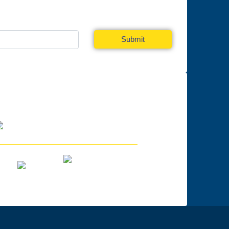
a Newsletter
Submit
În parteneriat cu: