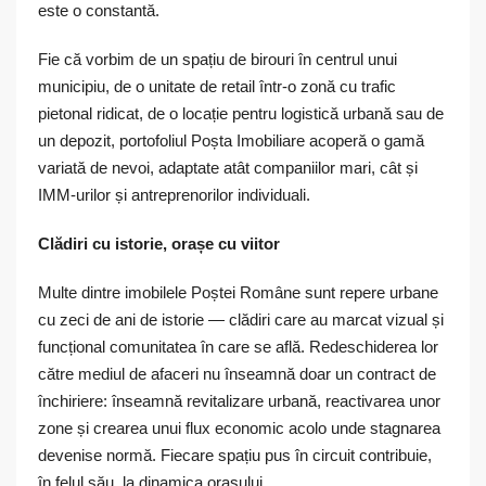
este o constantă.
Fie că vorbim de un spațiu de birouri în centrul unui
municipiu, de o unitate de retail într-o zonă cu trafic
pietonal ridicat, de o locație pentru logistică urbană sau de
un depozit, portofoliul Poșta Imobiliare acoperă o gamă
variată de nevoi, adaptate atât companiilor mari, cât și
IMM-urilor și antreprenorilor individuali.
Clădiri cu istorie, orașe cu viitor
Multe dintre imobilele Poștei Române sunt repere urbane
cu zeci de ani de istorie — clădiri care au marcat vizual și
funcțional comunitatea în care se află. Redeschiderea lor
către mediul de afaceri nu înseamnă doar un contract de
închiriere: înseamnă revitalizare urbană, reactivarea unor
zone și crearea unui flux economic acolo unde stagnarea
devenise normă. Fiecare spațiu pus în circuit contribuie,
în felul său, la dinamica orașului.