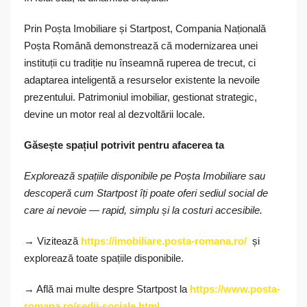
Prin Poșta Imobiliare și Startpost, Compania Națională
Poșta Română demonstrează că modernizarea unei
instituții cu tradiție nu înseamnă ruperea de trecut, ci
adaptarea inteligentă a resurselor existente la nevoile
prezentului. Patrimoniul imobiliar, gestionat strategic,
devine un motor real al dezvoltării locale.
Găsește spațiul potrivit pentru afacerea ta
Explorează spațiile disponibile pe Poșta Imobiliare sau
descoperă cum Startpost îți poate oferi sediul social de
care ai nevoie — rapid, simplu și la costuri accesibile.
→ Vizitează
https://imobiliare.posta-romana.ro/
și
explorează toate spațiile disponibile.
→ Află mai multe despre Startpost la
https://www.posta-
romana.ro/sedii-sociale.html
.