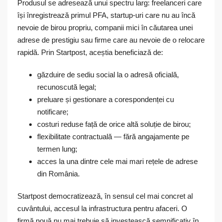
Produsul se adresează unui spectru larg: freelanceri care
își înregistrează primul PFA, startup-uri care nu au încă
nevoie de birou propriu, companii mici în căutarea unei
adrese de prestigiu sau firme care au nevoie de o relocare
rapidă. Prin Startpost, aceștia beneficiază de:
găzduire de sediu social la o adresă oficială,
recunoscută legal;
preluare și gestionare a corespondenței cu
notificare;
costuri reduse față de orice altă soluție de birou;
flexibilitate contractuală — fără angajamente pe
termen lung;
acces la una dintre cele mai mari rețele de adrese
din România.
Startpost democratizează, în sensul cel mai concret al
cuvântului, accesul la infrastructura pentru afaceri. O
firmă nouă nu mai trebuie să investească semnificativ în