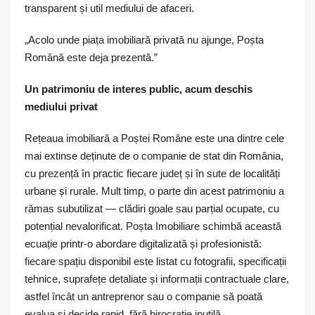
transparent și util mediului de afaceri.
„Acolo unde piața imobiliară privată nu ajunge, Poșta
Română este deja prezentă.”
Un patrimoniu de interes public, acum deschis
mediului privat
Rețeaua imobiliară a Poștei Române este una dintre cele
mai extinse deținute de o companie de stat din România,
cu prezență în practic fiecare județ și în sute de localități
urbane și rurale. Mult timp, o parte din acest patrimoniu a
rămas subutilizat — clădiri goale sau parțial ocupate, cu
potențial nevalorificat. Poșta Imobiliare schimbă această
ecuație printr-o abordare digitalizată și profesionistă:
fiecare spațiu disponibil este listat cu fotografii, specificații
tehnice, suprafețe detaliate și informații contractuale clare,
astfel încât un antreprenor sau o companie să poată
evalua și decide rapid, fără birocrație inutilă.