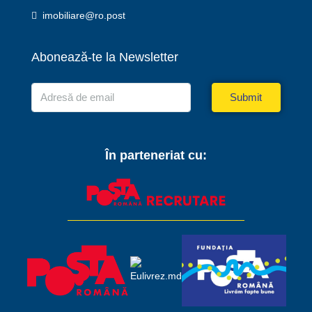
imobiliare@ro.post
Abonează-te la Newsletter
Submit
În parteneriat cu: