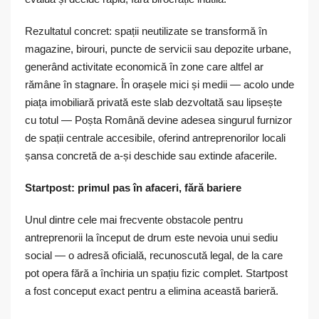
Rezultatul concret: spații neutilizate se transformă în
magazine, birouri, puncte de servicii sau depozite urbane,
generând activitate economică în zone care altfel ar
rămâne în stagnare. În orașele mici și medii — acolo unde
piața imobiliară privată este slab dezvoltată sau lipsește
cu totul — Poșta Română devine adesea singurul furnizor
de spații centrale accesibile, oferind antreprenorilor locali
șansa concretă de a-și deschide sau extinde afacerile.
Startpost: primul pas în afaceri, fără bariere
Unul dintre cele mai frecvente obstacole pentru
antreprenorii la început de drum este nevoia unui sediu
social — o adresă oficială, recunoscută legal, de la care
pot opera fără a închiria un spațiu fizic complet. Startpost
a fost conceput exact pentru a elimina această barieră.