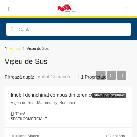
Home
Vișeu de Sus
Vișeu de Sus
implicit Comandă
Filtrează după:
1 Proprietate
Imobil de închiriat compus din teren cu suprafața de 1113 situat în Vișeu de Sus, județul Maramureș
SPAȚII DE ÎNCHIRIAT
Vișeu de Sus, Maramureș, Romania
71
m²
SPAȚII COMERCIALE
Iuliana Stancu
2 ani ago