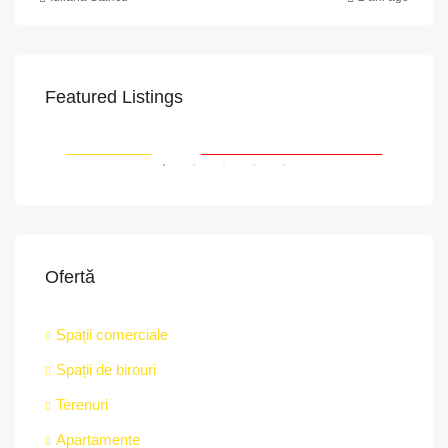
Featured Listings
VAPoint, 79, Bulevardul Ion Mihalache, Grivița, Sector 1, București, 011174, România
str.
RIAT
RECOMANDATE
PROPRIETATEA A FOST ÎNCHIRIATĂ
RE
Ofertă
Spații comerciale
Spații de birouri
Terenuri
Apartamente