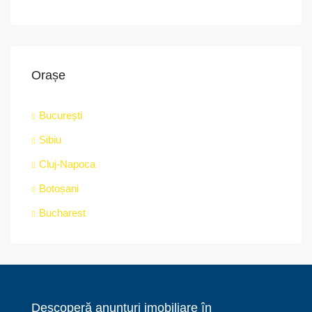
Orașe
București
Sibiu
Cluj-Napoca
Botoșani
Bucharest
Descoperă anunțuri imobiliare în