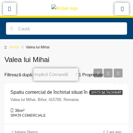
Home
Valea lui Mihai
Valea lui Mihai
implicit Comandă
Filtrează după:
1 Proprietate
Spatiu comercial de închiriat situat în orașul Valea lui Mihai, str. Republicii, nr. 47, județul Bihor
SPAȚII DE ÎNCHIRIAT
Valea lui Mihai, Bihor, 415700, Romania
36
m²
SPAȚII COMERCIALE
Iuliana Stancu
2 ani ago