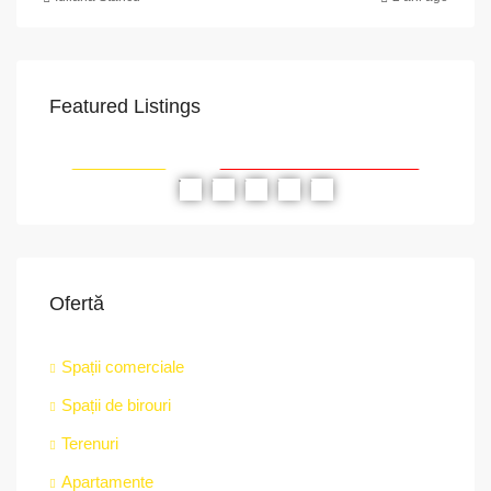
Featured Listings
VAPoint, 79, Bulevardul Ion Mihalache, Grivița, Sector 1, București, 011174, România
str.
RIAT
RECOMANDATE
PROPRIETATEA A FOST ÎNCHIRIATĂ
RE
Ofertă
Spații comerciale
Spații de birouri
Terenuri
Apartamente