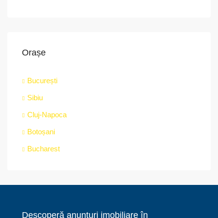
Orașe
București
Sibiu
Cluj-Napoca
Botoșani
Bucharest
Descoperă anunțuri imobiliare în