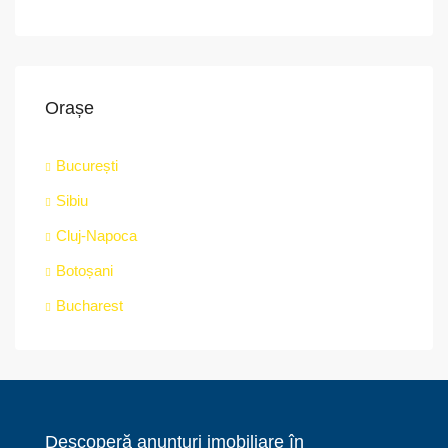
Orașe
București
Sibiu
Cluj-Napoca
Botoșani
Bucharest
Descoperă anunțuri imobiliare în