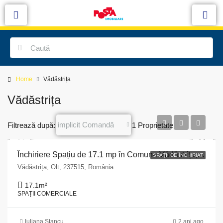
Home
Vădăstrița
Vădăstrița
implicit Comandă
Filtrează după:
1 Proprietate
Închiriere Spațiu de 17.1 mp în Comuna Vădăstrița, Olt: Ideal pentru Afaceri Mici
SPAȚII DE ÎNCHIRIAT
Vădăstrița, Olt, 237515, România
17.1
m²
SPAȚII COMERCIALE
Iuliana Stancu
2 ani ago