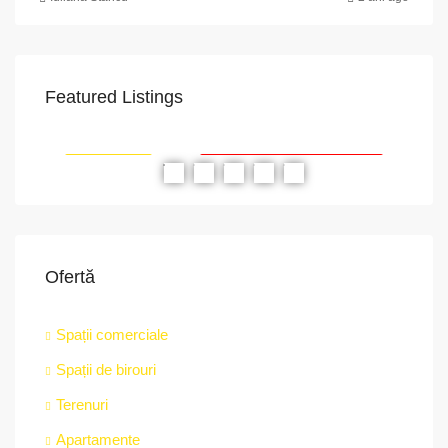
Featured Listings
VAPoint, 79, Bulevardul Ion Mihalache, Grivița, Sector 1, București, 011174, România
str.
RIAT
RECOMANDATE
PROPRIETATEA A FOST ÎNCHIRIATĂ
RE
Ofertă
Spații comerciale
Spații de birouri
Terenuri
Apartamente